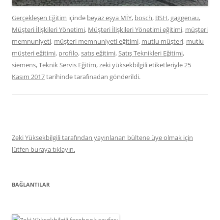
Gerçekleşen Eğitim
içinde
beyaz eşya MİY
,
bosch
,
BSH
,
gaggenau
,
Müşteri İlişkileri Yönetimi
,
Müşteri İlişkileri Yönetimi eğitimi
,
müşteri
memnuniyeti
,
müşteri memnuniyeti eğitimi
,
mutlu müşteri
,
mutlu
müşteri eğitimi
,
profilo
,
satış eğitimi
,
Satış Teknikleri Eğitimi
,
siemens
,
Teknik Servis Eğitim
,
zeki yüksekbilgili
etiketleriyle
25
Kasım 2017
tarihinde
tarafınadan gönderildi.
Zeki Yüksekbilgili tarafından yayınlanan bültene üye olmak için
lütfen buraya tıklayın.
BAĞLANTILAR