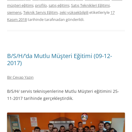
müşteri eğitimi
,
profilo
,
satış eğitimi
,
Satış Teknikleri Eğitimi
,
siemens
,
Teknik Servis Eğitim
,
zeki yüksekbilgili
etiketleriyle
17
Kasım 2018
tarihinde
tarafınadan gönderildi.
B/S/H/’da Mutlu Müşteri Eğitimi (09-12-
2017)
Bir Cevap Yazın
B/S/H/ servis teknisyenlerine Mutlu Müşteri eğitimini 25-
11-2017 tarihinde gerçekleştirdik.