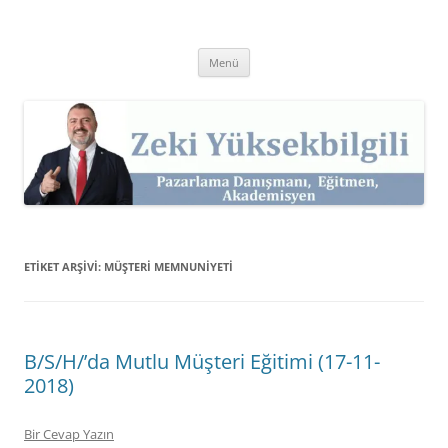
İçeriğe
atla
Zeki Yüksekbilgili
Pazarlama Danışmanı, Eğitmen ve Akademisyen Zeki Yüksekbilgili'nin
Kişisel Web Sitesi.
Menü
ETIKET ARŞIVI:
MÜŞTERI MEMNUNIYETI
B/S/H/’da Mutlu Müşteri Eğitimi (17-11-
2018)
Bir Cevap Yazın