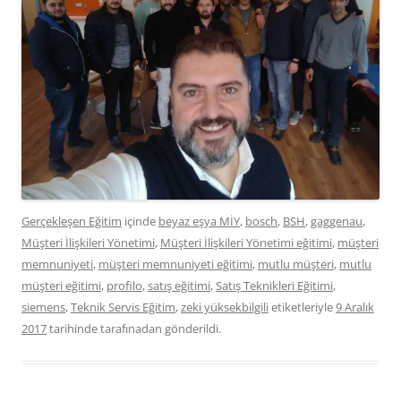
Gerçekleşen Eğitim
içinde
beyaz eşya MİY
,
bosch
,
BSH
,
gaggenau
,
Müşteri İlişkileri Yönetimi
,
Müşteri İlişkileri Yönetimi eğitimi
,
müşteri
memnuniyeti
,
müşteri memnuniyeti eğitimi
,
mutlu müşteri
,
mutlu
müşteri eğitimi
,
profilo
,
satış eğitimi
,
Satış Teknikleri Eğitimi
,
siemens
,
Teknik Servis Eğitim
,
zeki yüksekbilgili
etiketleriyle
9 Aralık
2017
tarihinde
tarafınadan gönderildi.