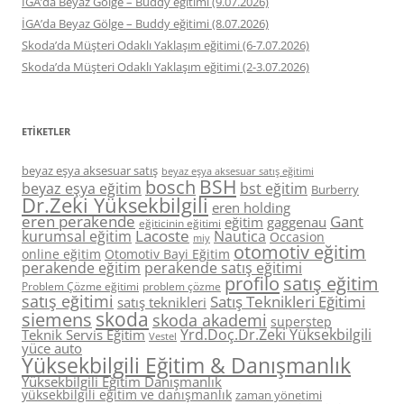
İGA’da Beyaz Gölge – Buddy eğitimi (9.07.2026)
İGA’da Beyaz Gölge – Buddy eğitimi (8.07.2026)
Skoda’da Müşteri Odaklı Yaklaşım eğitimi (6-7.07.2026)
Skoda’da Müşteri Odaklı Yaklaşım eğitimi (2-3.07.2026)
ETIKETLER
beyaz eşya aksesuar satış
beyaz eşya aksesuar satış eğitimi
BSH
bosch
beyaz eşya eğitim
bst eğitim
Burberry
Dr.Zeki Yüksekbilgili
eren holding
eren perakende
Gant
eğitim
gaggenau
eğiticinin eğitimi
Lacoste
kurumsal eğitim
Nautica
Occasion
miy
otomotiv eğitim
online eğitim
Otomotiv Bayi Eğitim
perakende eğitim
perakende satış eğitimi
profilo
satış eğitim
Problem Çözme eğitimi
problem çözme
satış eğitimi
Satış Teknikleri Eğitimi
satış teknikleri
skoda
siemens
skoda akademi
superstep
Yrd.Doç.Dr.Zeki Yüksekbilgili
Teknik Servis Eğitim
Vestel
yüce auto
Yüksekbilgili Eğitim & Danışmanlık
Yüksekbilgili Eğitim Danışmanlık
yüksekbilgili eğitim ve danışmanlık
zaman yönetimi