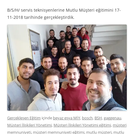
B/S/H/ servis teknisyenlerine Mutlu Müşteri eğitimini 17-
11-2018 tarihinde gerçekleştirdik.
Gerçekleşen Eğitim
içinde
beyaz eşya MİY
,
bosch
,
BSH
,
gaggenau
,
Müşteri İlişkileri Yönetimi
,
Müşteri İlişkileri Yönetimi eğitimi
,
müşteri
memnuniyeti
,
müşteri memnuniyeti eğitimi
,
mutlu müşteri
,
mutlu