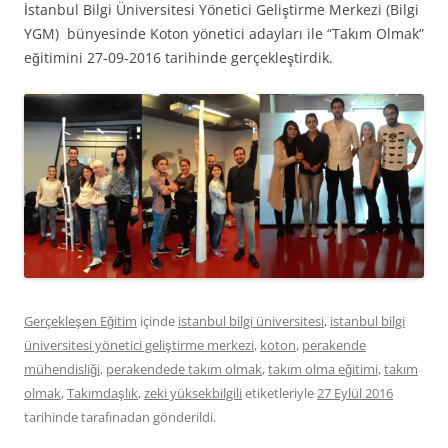
İstanbul Bilgi Üniversitesi Yönetici Geliştirme Merkezi (Bilgi
YGM) bünyesinde Koton yönetici adayları ile “Takım Olmak”
eğitimini 27-09-2016 tarihinde gerçekleştirdik.
Gerçekleşen Eğitim
içinde
istanbul bilgi üniversitesi
,
istanbul bilgi
üniversitesi yönetici geliştirme merkezi
,
koton
,
perakende
mühendisliği
,
perakendede takım olmak
,
takım olma eğitimi
,
takım
olmak
,
Takımdaşlık
,
zeki yüksekbilgili
etiketleriyle
27 Eylül 2016
tarihinde
tarafınadan gönderildi.