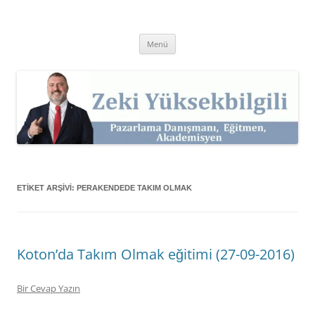
İçeriğe
atla
Zeki Yüksekbilgili
Pazarlama Danışmanı, Eğitmen ve Akademisyen Zeki Yüksekbilgili'nin
Kişisel Web Sitesi.
Menü
ETIKET ARŞIVI:
PERAKENDEDE TAKIM OLMAK
Koton’da Takım Olmak eğitimi (27-09-2016)
Bir Cevap Yazın