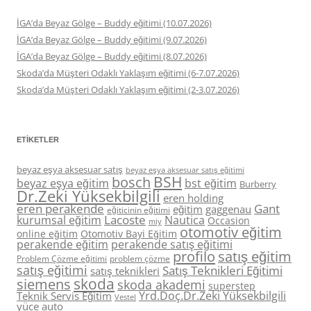
İGA’da Beyaz Gölge – Buddy eğitimi (10.07.2026)
İGA’da Beyaz Gölge – Buddy eğitimi (9.07.2026)
İGA’da Beyaz Gölge – Buddy eğitimi (8.07.2026)
Skoda’da Müşteri Odaklı Yaklaşım eğitimi (6-7.07.2026)
Skoda’da Müşteri Odaklı Yaklaşım eğitimi (2-3.07.2026)
ETIKETLER
beyaz eşya aksesuar satış
beyaz eşya aksesuar satış eğitimi
BSH
bosch
beyaz eşya eğitim
bst eğitim
Burberry
Dr.Zeki Yüksekbilgili
eren holding
eren perakende
Gant
eğitim
gaggenau
eğiticinin eğitimi
Lacoste
kurumsal eğitim
Nautica
Occasion
miy
otomotiv eğitim
online eğitim
Otomotiv Bayi Eğitim
perakende eğitim
perakende satış eğitimi
profilo
satış eğitim
Problem Çözme eğitimi
problem çözme
satış eğitimi
Satış Teknikleri Eğitimi
satış teknikleri
skoda
siemens
skoda akademi
superstep
Yrd.Doç.Dr.Zeki Yüksekbilgili
Teknik Servis Eğitim
Vestel
yüce auto