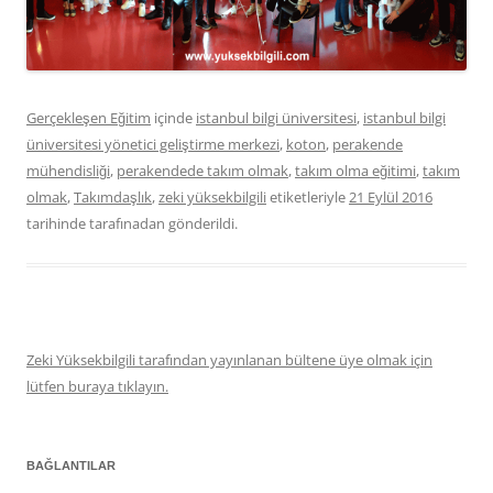
Gerçekleşen Eğitim
içinde
istanbul bilgi üniversitesi
,
istanbul bilgi
üniversitesi yönetici geliştirme merkezi
,
koton
,
perakende
mühendisliği
,
perakendede takım olmak
,
takım olma eğitimi
,
takım
olmak
,
Takımdaşlık
,
zeki yüksekbilgili
etiketleriyle
21 Eylül 2016
tarihinde
tarafınadan gönderildi.
Zeki Yüksekbilgili tarafından yayınlanan bültene üye olmak için
lütfen buraya tıklayın.
BAĞLANTILAR