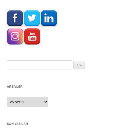
Arama:
ARŞIVLER
Arşivler
SON YAZILAR