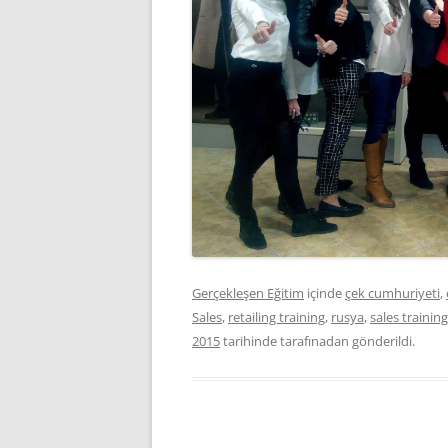
Gerçekleşen Eğitim
içinde
çek cumhuriyeti
,
Sales
,
retailing training
,
rusya
,
sales training
2015
tarihinde
tarafınadan gönderildi.