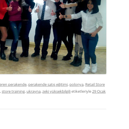
eren perakende
,
perakende satış eğitimi
,
polonya
,
Retail Store
,
store training
,
ukrayna
,
zeki yüksekbilgili
etiketleriyle
29 Ocak