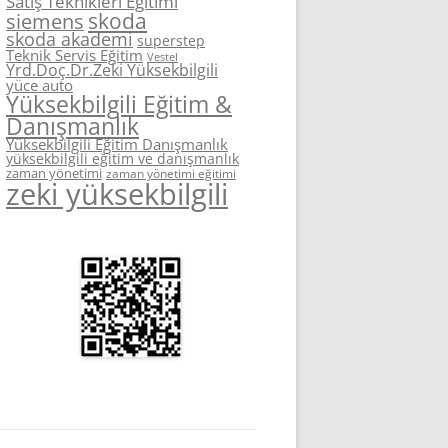
Satış Teknikleri Eğitimi
skoda
siemens
skoda akademi
superstep
Teknik Servis Eğitim
Vestel
Yrd.Doç.Dr.Zeki Yüksekbilgili
yüce auto
Yüksekbilgili Eğitim &
Danışmanlık
Yüksekbilgili Eğitim Danışmanlık
yüksekbilgili eğitim ve danışmanlık
zaman yönetimi
zaman yönetimi eğitimi
zeki yüksekbilgili