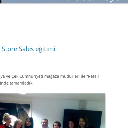
SATMAK
TEB KOBI TV
TÜKETICI DAVRANIŞLARI
SATIŞ – PAZARLAMA ÖYKÜLERI
INTERDISCIPLINARY REFLECTIONS
OF DIGITAL TRANSFORMATION
PERAKENDE METRIKLERI
 Store Sales eğitimi
HIZLI MODA TÜKETICILERININ
MAĞAZA ATMOSFERINE
VERDIKLERI ÖNEM
ya ve Çek Cumhuriyeti mağaza müdürleri ile “Retail
PAZARLAMADA YENI USTALIK
ihinde tamamladık.
PAZARLAMA TEMELLERI
PAZARLAMA MUCIZE DEĞILDIR
PAZARLAMA CANAVARI