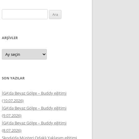
Arama:
ARŞIVLER
Arşivler
SON YAZILAR
İGA’da Beyaz Gölge – Buddy eğitimi
(10.07.2026)
İGA’da Beyaz Gölge – Buddy eğitimi
(9.07.2026)
İGA’da Beyaz Gölge – Buddy eğitimi
(8.07.2026)
Skoda’da Müşteri Odaklı Yaklaşım eğitimi