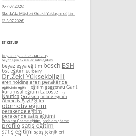
(6-7.07.2026)
Skoda’da Müşteri Odaklı Yaklaşım eğitimi
(2-3.07.2026)
ETIKETLER
beyaz eşya aksesuar satış
beyaz eşya aksesuar satış eğitimi
BSH
bosch
beyaz eşya eğitim
bst eğitim
Burberry
Dr.Zeki Yüksekbilgili
eren perakende
eren holding
Gant
eğitim
gaggenau
eğiticinin eğitimi
Lacoste
kurumsal eğitim
miy
Nautica
Occasion
online eğitim
Otomotiv Bayi Eğitim
otomotiv eğitim
perakende eğitim
perakende satış eğitimi
Problem Çözme eğitimi
problem çözme
profilo
satış eğitim
satış eğitimi
satış teknikleri