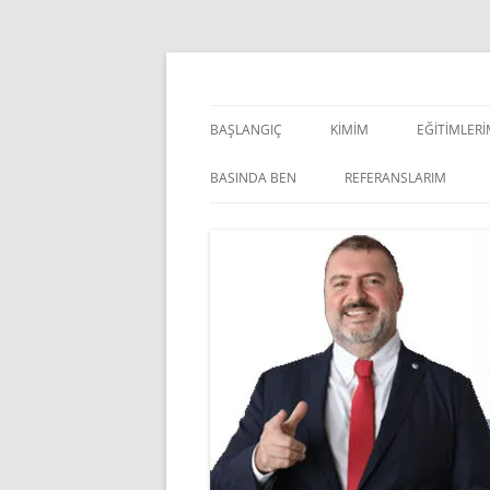
İçeriğe
atla
Pazarlama Danışmanı, Eğitmen ve Akademisye
Zeki Yüksekbilgili
BAŞLANGIÇ
KIMIM
EĞITIMLER
YÖNETSEL 
BASINDA BEN
REFERANSLARIM
KIŞISEL GE
INDOOR V