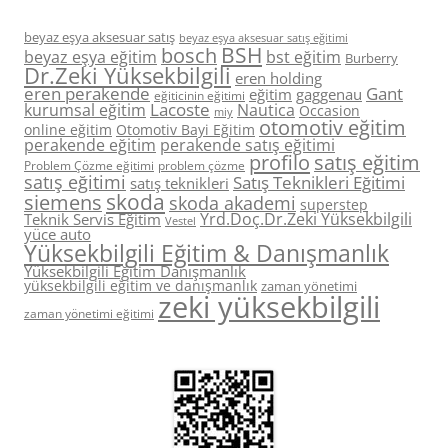
beyaz eşya aksesuar satış
beyaz eşya aksesuar satış eğitimi
BSH
bosch
beyaz eşya eğitim
bst eğitim
Burberry
Dr.Zeki Yüksekbilgili
eren holding
eren perakende
Gant
eğitim
gaggenau
eğiticinin eğitimi
Lacoste
kurumsal eğitim
Nautica
Occasion
miy
otomotiv eğitim
online eğitim
Otomotiv Bayi Eğitim
perakende eğitim
perakende satış eğitimi
profilo
satış eğitim
Problem Çözme eğitimi
problem çözme
satış eğitimi
Satış Teknikleri Eğitimi
satış teknikleri
skoda
siemens
skoda akademi
superstep
Yrd.Doç.Dr.Zeki Yüksekbilgili
Teknik Servis Eğitim
Vestel
yüce auto
Yüksekbilgili Eğitim & Danışmanlık
Yüksekbilgili Eğitim Danışmanlık
yüksekbilgili eğitim ve danışmanlık
zaman yönetimi
zeki yüksekbilgili
zaman yönetimi eğitimi