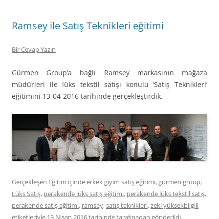
Ramsey ile Satış Teknikleri eğitimi
Bir Cevap Yazın
Gürmen Group’a bağlı Ramsey markasının mağaza
müdürleri ile lüks tekstil satışı konulu ‘Satış Teknikleri’
eğitimini 13-04-2016 tarihinde gerçekleştirdik.
Gerçekleşen Eğitim
içinde
erkek giyim satış eğitimi
,
gürmen group
,
Lüks Satış
,
perakende lüks satış eğitimi
,
perakende lüks tekstil satış
,
perakende satış eğitimi
,
ramsey
,
satış teknikleri
,
zeki yüksekbilgili
etiketleriyle
13 Nisan 2016
tarihinde
tarafınadan gönderildi.