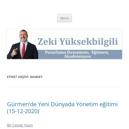
İçeriğe
atla
Zeki Yüksekbilgili
Pazarlama Danışmanı, Eğitmen ve Akademisyen Zeki Yüksekbilgili'nin
Kişisel Web Sitesi.
Menü
ETIKET ARŞIVI:
RAMSEY
Gürmen’de Yeni Dünyada Yönetim eğitimi
(15-12-2020)
Bir Cevap Yazın