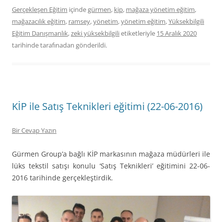
Gerçekleşen Eğitim
içinde
gürmen
,
kip
,
mağaza yönetim eğitim
,
mağazacılık eğitim
,
ramsey
,
yönetim
,
yönetim eğitim
,
Yüksekbilgili
Eğitim Danışmanlık
,
zeki yüksekbilgili
etiketleriyle
15 Aralık 2020
tarihinde
tarafınadan gönderildi.
KİP ile Satış Teknikleri eğitimi (22-06-2016)
Bir Cevap Yazın
Gürmen Group’a bağlı KİP markasının mağaza müdürleri ile
lüks tekstil satışı konulu ‘Satış Teknikleri’ eğitimini 22-06-
2016 tarihinde gerçekleştirdik.