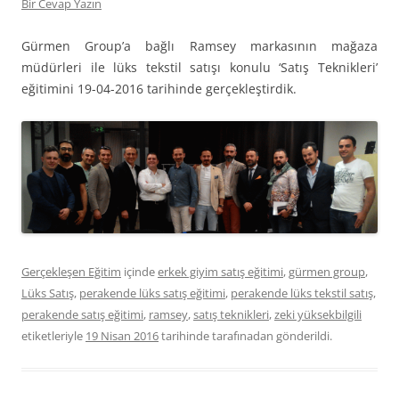
Bir Cevap Yazın
Gürmen Group’a bağlı Ramsey markasının mağaza
müdürleri ile lüks tekstil satışı konulu ‘Satış Teknikleri’
eğitimini 19-04-2016 tarihinde gerçekleştirdik.
Gerçekleşen Eğitim
içinde
erkek giyim satış eğitimi
,
gürmen group
,
Lüks Satış
,
perakende lüks satış eğitimi
,
perakende lüks tekstil satış
,
perakende satış eğitimi
,
ramsey
,
satış teknikleri
,
zeki yüksekbilgili
etiketleriyle
19 Nisan 2016
tarihinde
tarafınadan gönderildi.