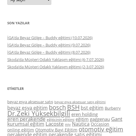
SON YAZILAR
İGA’da Beyaz Gölge – Buddy eğitimi (10.07.2026)
İGA’da Beyaz Gölge – Buddy eğitimi (9.07.2026)
İGA’da Beyaz Gölge – Buddy eğitimi (8.07.2026)
Skoda’da Müşteri Odaklı Yaklaşım eğitimi (6-7.07.2026)
Skoda’da Müşteri Odaklı Yaklaşım eğitimi (2-3.07.2026)
ETIKETLER
beyaz eşya aksesuar satış
beyaz eşya aksesuar satış eğitimi
BSH
bosch
beyaz eşya eğitim
bst eğitim
Burberry
Dr.Zeki Yüksekbilgili
eren holding
eren perakende
Gant
eğitim
gaggenau
eğiticinin eğitimi
Lacoste
kurumsal eğitim
Nautica
Occasion
miy
otomotiv eğitim
online eğitim
Otomotiv Bayi Eğitim
perakende eğitim
perakende satış eğitimi