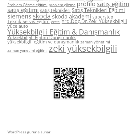
profilo
satış eğitim
Problem Çözme eğitimi
problem çözme
satış eğitimi
Satış Teknikleri Eğitimi
satış teknikleri
skoda
siemens
skoda akademi
superstep
Yrd.Doç.Dr.Zeki Yüksekbilgili
Teknik Servis Eğitim
Vestel
yüce auto
Yüksekbilgili Eğitim & Danışmanlık
Yüksekbilgili Eğitim Danışmanlık
yüksekbilgili eğitim ve danışmanlık
zaman yönetimi
zeki yüksekbilgili
zaman yönetimi eğitimi
WordPress gururla sunar