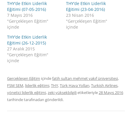
THY’de Etkin Liderlik
THY’de Etkin Liderlik
Eğitimi (07-05-2016)
Eğitimi (23-04-2016)
7 Mayıs 2016
23 Nisan 2016
"Gerçekleşen Eğitim"
"Gerçekleşen Eğitim"
içinde
içinde
THY’de Etkin Liderlik
Eğitimi (26-12-2015)
27 Aralık 2015
"Gerçekleşen Eğitim"
içinde
Gerçekleşen Eğitim
içinde
fatih sultan mehmet vakıf üniversitesi
,
FSM SEM
,
liderlik eğitimi
,
THY
,
Türk Hava Yolları
,
Turkish Airlines
,
yönetici liderlik eğitimi
,
zeki yüksekbilgili
etiketleriyle
28 Mayıs 2016
tarihinde
tarafınadan gönderildi.