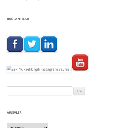
BAĞLANTILAR
Arama:
ARŞIVLER
Arşivler