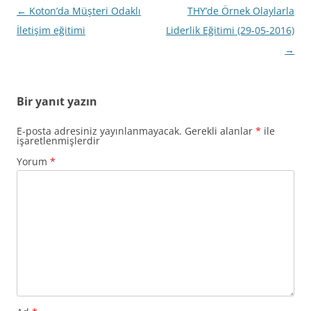
Yazı
←
Koton’da Müşteri Odaklı
THY’de Örnek Olaylarla
dolaşımı
İletişim eğitimi
Liderlik Eğitimi (29-05-2016)
→
Bir yanıt yazın
E-posta adresiniz yayınlanmayacak.
Gerekli alanlar
*
ile
işaretlenmişlerdir
Yorum
*