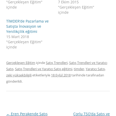
"Gerçekleşen Eğitim"
7 Ekim 2015
içinde
"Gerçekleşen Eğitim"
içinde
TİMDER’de Pazarlama ve
Satışta İnovasyon ve
Yenilikçilik eğitimi
15 Mart 2018
"Gerçekleşen Eğitim"
içinde
Gerçekleşen Eğitim
içinde
Satış Trendleri
,
Satış Trendleri ve Yaratıcı
Satış
,
Satış Trendleri ve Yaratıcı Satış eğitimi
,
timder
,
Yaratıcı Satış
,
zeki yüksekbilgili
etiketleriyle
18 Eylül 2018
tarihinde
tarafınadan
gönderildi.
Yazı
←
Eren Perakende Satış
Çorlu TSO’da Satış ve