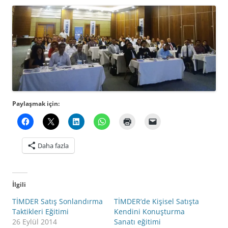
Paylaşmak için:
Daha fazla
İlgili
TİMDER Satış Sonlandırma
TİMDER’de Kişisel Satışta
Taktikleri Eğitimi
Kendini Konuşturma
26 Eylül 2014
Sanatı eğitimi