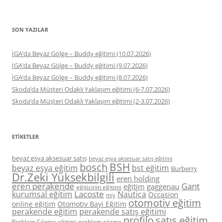
SON YAZILAR
İGA’da Beyaz Gölge – Buddy eğitimi (10.07.2026)
İGA’da Beyaz Gölge – Buddy eğitimi (9.07.2026)
İGA’da Beyaz Gölge – Buddy eğitimi (8.07.2026)
Skoda’da Müşteri Odaklı Yaklaşım eğitimi (6-7.07.2026)
Skoda’da Müşteri Odaklı Yaklaşım eğitimi (2-3.07.2026)
ETIKETLER
beyaz eşya aksesuar satış
beyaz eşya aksesuar satış eğitimi
BSH
bosch
beyaz eşya eğitim
bst eğitim
Burberry
Dr.Zeki Yüksekbilgili
eren holding
eren perakende
Gant
eğitim
gaggenau
eğiticinin eğitimi
Lacoste
kurumsal eğitim
Nautica
Occasion
miy
otomotiv eğitim
online eğitim
Otomotiv Bayi Eğitim
perakende eğitim
perakende satış eğitimi
profilo
satış eğitim
Problem Çözme eğitimi
problem çözme