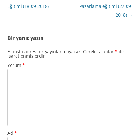
dolaşımı
Eğitimi (18-09-2018)
Pazarlama eğitimi (27-09-
2018)
→
Bir yanıt yazın
E-posta adresiniz yayınlanmayacak.
Gerekli alanlar
*
ile
işaretlenmişlerdir
Yorum
*
Ad
*