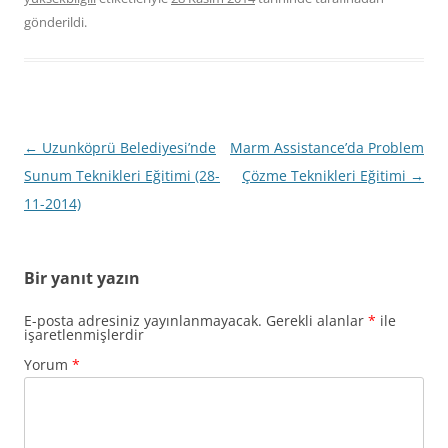
gönderildi.
Yazı
←
Uzunköprü Belediyesi’nde
Marm Assistance’da Problem
dolaşımı
Sunum Teknikleri Eğitimi (28-
Çözme Teknikleri Eğitimi
→
11-2014)
Bir yanıt yazın
E-posta adresiniz yayınlanmayacak.
Gerekli alanlar
*
ile
işaretlenmişlerdir
Yorum
*