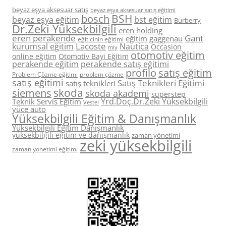
beyaz eşya aksesuar satış
beyaz eşya aksesuar satış eğitimi
BSH
bosch
beyaz eşya eğitim
bst eğitim
Burberry
Dr.Zeki Yüksekbilgili
eren holding
eren perakende
Gant
eğitim
gaggenau
eğiticinin eğitimi
Lacoste
kurumsal eğitim
Nautica
Occasion
miy
otomotiv eğitim
online eğitim
Otomotiv Bayi Eğitim
perakende eğitim
perakende satış eğitimi
profilo
satış eğitim
Problem Çözme eğitimi
problem çözme
satış eğitimi
Satış Teknikleri Eğitimi
satış teknikleri
skoda
siemens
skoda akademi
superstep
Yrd.Doç.Dr.Zeki Yüksekbilgili
Teknik Servis Eğitim
Vestel
yüce auto
Yüksekbilgili Eğitim & Danışmanlık
Yüksekbilgili Eğitim Danışmanlık
yüksekbilgili eğitim ve danışmanlık
zaman yönetimi
zeki yüksekbilgili
zaman yönetimi eğitimi