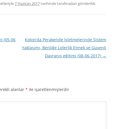
etleriyle
7 Haziran 2017
tarihinde
tarafınadan gönderildi.
mi (05-06
Koton’da Perakende İşletmelerinde Sistem
Yaklaşımı, Benliğe Liderlik Etmek ve Güvenli
Davranış eğitimi (08-06-2017)
→
rekli alanlar
*
ile işaretlenmişlerdir