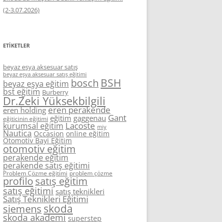
(2-3.07.2026)
ETIKETLER
beyaz eşya aksesuar satış
beyaz eşya aksesuar satış eğitimi
BSH
bosch
beyaz eşya eğitim
bst eğitim
Burberry
Dr.Zeki Yüksekbilgili
eren perakende
eren holding
Gant
eğitim
gaggenau
eğiticinin eğitimi
Lacoste
kurumsal eğitim
miy
Nautica
Occasion
online eğitim
Otomotiv Bayi Eğitim
otomotiv eğitim
perakende eğitim
perakende satış eğitimi
Problem Çözme eğitimi
problem çözme
profilo
satış eğitim
satış eğitimi
satış teknikleri
Satış Teknikleri Eğitimi
skoda
siemens
skoda akademi
superstep