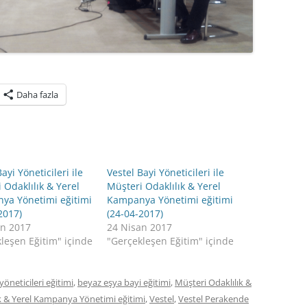
Daha fazla
ayi Yöneticileri ile
Vestel Bayi Yöneticileri ile
 Odaklılık & Yerel
Müşteri Odaklılık & Yerel
ya Yönetimi eğitimi
Kampanya Yönetimi eğitimi
2017)
(24-04-2017)
an 2017
24 Nisan 2017
leşen Eğitim" içinde
"Gerçekleşen Eğitim" içinde
yöneticileri eğitimi
,
beyaz eşya bayi eğitimi
,
Müşteri Odaklılık &
k & Yerel Kampanya Yönetimi eğitimi
,
Vestel
,
Vestel Perakende