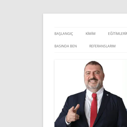
İçeriğe
atla
Pazarlama Danışmanı, Eğitmen ve Akademisye
Zeki Yüksekbilgili
BAŞLANGIÇ
KIMIM
EĞITIMLER
YÖNETSEL 
BASINDA BEN
REFERANSLARIM
KIŞISEL GE
INDOOR V