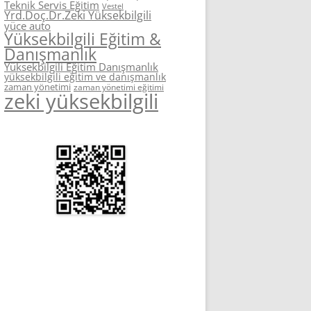
Teknik Servis Eğitim
Vestel
Yrd.Doç.Dr.Zeki Yüksekbilgili
yüce auto
Yüksekbilgili Eğitim &
Danışmanlık
Yüksekbilgili Eğitim Danışmanlık
yüksekbilgili eğitim ve danışmanlık
zaman yönetimi
zaman yönetimi eğitimi
zeki yüksekbilgili