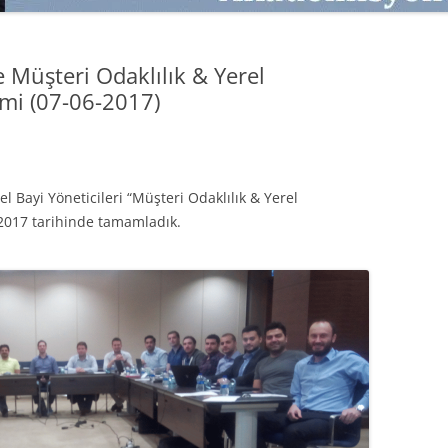
SATMAK
TEB KOBI TV
TÜKETICI DAVRANIŞLARI
SATIŞ – PAZARLAMA ÖYKÜLERI
le Müşteri Odaklılık & Yerel
INTERDISCIPLINARY REFLECTIONS
mi (07-06-2017)
OF DIGITAL TRANSFORMATION
PERAKENDE METRIKLERI
HIZLI MODA TÜKETICILERININ
 Bayi Yöneticileri “Müşteri Odaklılık & Yerel
MAĞAZA ATMOSFERINE
2017 tarihinde tamamladık.
VERDIKLERI ÖNEM
PAZARLAMADA YENI USTALIK
PAZARLAMA TEMELLERI
PAZARLAMA MUCIZE DEĞILDIR
PAZARLAMA CANAVARI