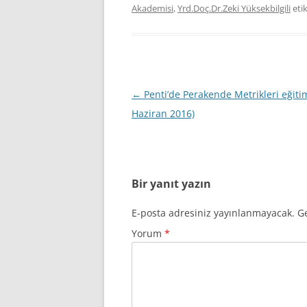
Akademisi
,
Yrd.Doç.Dr.Zeki Yüksekbilgili
etik
Yazı
←
Penti’de Perakende Metrikleri eğiti
dolaşımı
Haziran 2016)
Bir yanıt yazın
E-posta adresiniz yayınlanmayacak.
Ge
Yorum
*