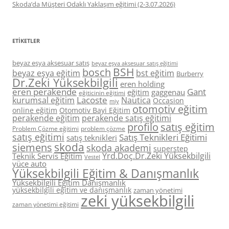
Skoda’da Müşteri Odaklı Yaklaşım eğitimi (2-3.07.2026)
ETIKETLER
beyaz eşya aksesuar satış
beyaz eşya aksesuar satış eğitimi
BSH
bosch
beyaz eşya eğitim
bst eğitim
Burberry
Dr.Zeki Yüksekbilgili
eren holding
eren perakende
Gant
eğitim
gaggenau
eğiticinin eğitimi
Lacoste
kurumsal eğitim
Nautica
Occasion
miy
otomotiv eğitim
online eğitim
Otomotiv Bayi Eğitim
perakende eğitim
perakende satış eğitimi
profilo
satış eğitim
Problem Çözme eğitimi
problem çözme
satış eğitimi
Satış Teknikleri Eğitimi
satış teknikleri
skoda
siemens
skoda akademi
superstep
Yrd.Doç.Dr.Zeki Yüksekbilgili
Teknik Servis Eğitim
Vestel
yüce auto
Yüksekbilgili Eğitim & Danışmanlık
Yüksekbilgili Eğitim Danışmanlık
yüksekbilgili eğitim ve danışmanlık
zaman yönetimi
zeki yüksekbilgili
zaman yönetimi eğitimi