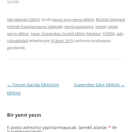
içinde
Gerçekleşen Eğitim
içinde
beyaz eşya servis eğitim
,
Müşteri Merkezli
Hizmet Pazarlamasının Geleceği
,
servis pazarlama
,
Vestel
,
vestel
servis eğitim
,
Yaşar Üniversitesi Sürekli Eğitim Merkezi
,
YÜSEM
,
zeki
yüksekbilgili
etiketleriyle
10 Mart 2015
tarihinde
tarafınadan
gönderildi.
Yazı
←
Çorum Gaz’da Eğiticinin
Superstep Satış Eğitimi
→
dolaşımı
Eğitimi
Bir yanıt yazın
E-posta adresiniz yayınlanmayacak.
Gerekli alanlar
*
ile
işaretlenmişlerdir