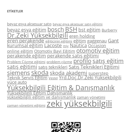
ETIKETLER
beyaz eşya aksesuar satış
beyaz eşya aksesuar satış eğitimi
BSH
bosch
beyaz eşya eğitim
bst eğitim
Burberry
Dr.Zeki Yüksekbilgili
eren holding
eren perakende
Gant
eğitim
gaggenau
eğiticinin eğitimi
Lacoste
kurumsal eğitim
Nautica
Occasion
miy
otomotiv eğitim
online eğitim
Otomotiv Bayi Eğitim
perakende eğitim
perakende satış eğitimi
profilo
satış eğitim
Problem Çözme eğitimi
problem çözme
satış eğitimi
Satış Teknikleri Eğitimi
satış teknikleri
skoda
siemens
skoda akademi
superstep
Yrd.Doç.Dr.Zeki Yüksekbilgili
Teknik Servis Eğitim
Vestel
yüce auto
Yüksekbilgili Eğitim & Danışmanlık
Yüksekbilgili Eğitim Danışmanlık
yüksekbilgili eğitim ve danışmanlık
zaman yönetimi
zeki yüksekbilgili
zaman yönetimi eğitimi