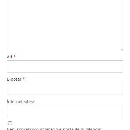
Ad
*
E-posta
*
İnternet sitesi
Beni sonraki yorumlar için e-posta ile bilgilendir.