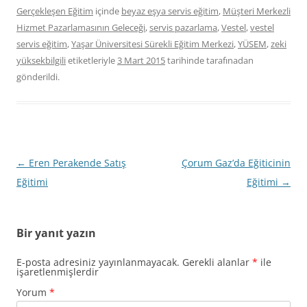
Gerçekleşen Eğitim
içinde
beyaz eşya servis eğitim
,
Müşteri Merkezli
Hizmet Pazarlamasının Geleceği
,
servis pazarlama
,
Vestel
,
vestel
servis eğitim
,
Yaşar Üniversitesi Sürekli Eğitim Merkezi
,
YÜSEM
,
zeki
yüksekbilgili
etiketleriyle
3 Mart 2015
tarihinde
tarafınadan
gönderildi.
Yazı
←
Eren Perakende Satış
Çorum Gaz’da Eğiticinin
dolaşımı
Eğitimi
Eğitimi
→
Bir yanıt yazın
E-posta adresiniz yayınlanmayacak.
Gerekli alanlar
*
ile
işaretlenmişlerdir
Yorum
*