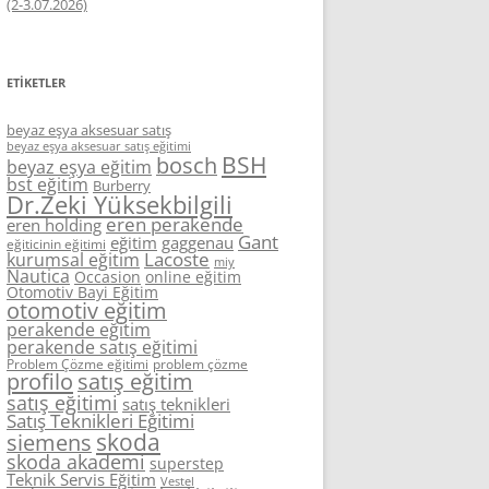
(2-3.07.2026)
ETIKETLER
beyaz eşya aksesuar satış
beyaz eşya aksesuar satış eğitimi
BSH
bosch
beyaz eşya eğitim
bst eğitim
Burberry
Dr.Zeki Yüksekbilgili
eren perakende
eren holding
Gant
eğitim
gaggenau
eğiticinin eğitimi
Lacoste
kurumsal eğitim
miy
Nautica
Occasion
online eğitim
Otomotiv Bayi Eğitim
otomotiv eğitim
perakende eğitim
perakende satış eğitimi
Problem Çözme eğitimi
problem çözme
profilo
satış eğitim
satış eğitimi
satış teknikleri
Satış Teknikleri Eğitimi
skoda
siemens
skoda akademi
superstep
Teknik Servis Eğitim
Vestel