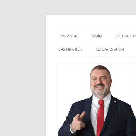
İçeriğe
atla
Pazarlama Danışmanı, Eğitmen ve Akademisye
Zeki Yüksekbilgili
BAŞLANGIÇ
KIMIM
EĞITIMLER
YÖNETSEL 
BASINDA BEN
REFERANSLARIM
KIŞISEL GE
INDOOR V