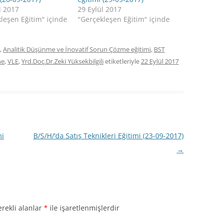
l 2017
29 Eylül 2017
leşen Eğitim" içinde
"Gerçekleşen Eğitim" içinde
,
Analitik Düşünme ve İnovatif Sorun Çözme eğitimi
,
BST
me
,
VLE
,
Yrd.Doç.Dr.Zeki Yüksekbilgili
etiketleriyle
22 Eylül 2017
mi
B/S/H/’da Satış Teknikleri Eğitimi (23-09-2017)
→
rekli alanlar
*
ile işaretlenmişlerdir