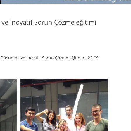
SATMAK
TEB KOBI TV
TÜKETICI DAVRANIŞLARI
SATIŞ – PAZARLAMA ÖYKÜLERI
ve İnovatif Sorun Çözme eğitimi
INTERDISCIPLINARY REFLECTIONS
OF DIGITAL TRANSFORMATION
PERAKENDE METRIKLERI
HIZLI MODA TÜKETICILERININ
k Düşünme ve İnovatif Sorun Çözme eğitimini 22-09-
MAĞAZA ATMOSFERINE
VERDIKLERI ÖNEM
PAZARLAMADA YENI USTALIK
PAZARLAMA TEMELLERI
PAZARLAMA MUCIZE DEĞILDIR
PAZARLAMA CANAVARI