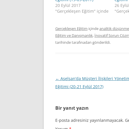
20 Eylül 2017
26 Eylü
"Gerçekleşen Eğitim" içinde
"Gerçek
Gerçekleşen Eğitim
içinde
analitik düşünme
Eğitim ve Danışmanlık
,
İnovatif Sorun Çöz
tarihinde
tarafınadan gönderildi.
Yazı
←
Aselsan’da Müşteri İlişkileri Yöneti
dolaşımı
Eğitimi (20-21 Eylül 2017)
Bir yanıt yazın
E-posta adresiniz yayınlanmayacak.
Ge
Yorum
*