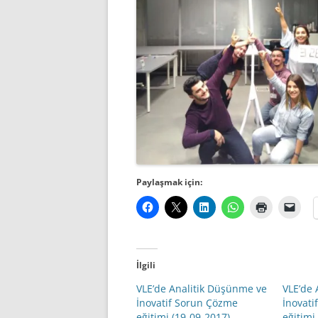
Paylaşmak için:
İlgili
VLE’de Analitik Düşünme ve
VLE’de 
İnovatif Sorun Çözme
İnovat
eğitimi (19-09-2017)
eğitimi