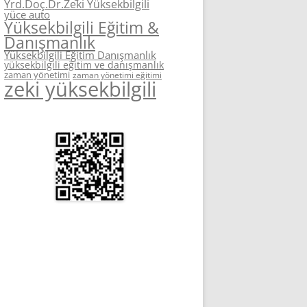
Yrd.Doç.Dr.Zeki Yüksekbilgili
yüce auto
Yüksekbilgili Eğitim &
Danışmanlık
Yüksekbilgili Eğitim Danışmanlık
yüksekbilgili eğitim ve danışmanlık
zaman yönetimi
zaman yönetimi eğitimi
zeki yüksekbilgili