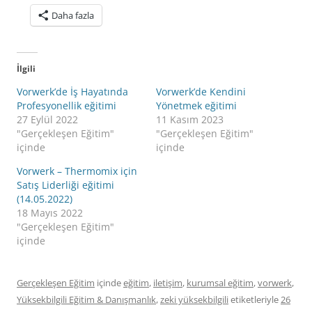
Daha fazla
İlgili
Vorwerk’de İş Hayatında
Vorwerk’de Kendini
Profesyonellik eğitimi
Yönetmek eğitimi
27 Eylül 2022
11 Kasım 2023
"Gerçekleşen Eğitim"
"Gerçekleşen Eğitim"
içinde
içinde
Vorwerk – Thermomix için
Satış Liderliği eğitimi
(14.05.2022)
18 Mayıs 2022
"Gerçekleşen Eğitim"
içinde
Gerçekleşen Eğitim
içinde
eğitim
,
iletişim
,
kurumsal eğitim
,
vorwerk
,
Yüksekbilgili Eğitim & Danışmanlık
,
zeki yüksekbilgili
etiketleriyle
26