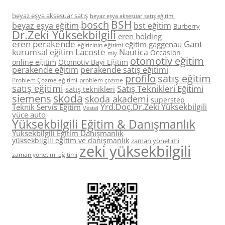
beyaz eşya aksesuar satış
beyaz eşya aksesuar satış eğitimi
BSH
bosch
beyaz eşya eğitim
bst eğitim
Burberry
Dr.Zeki Yüksekbilgili
eren holding
eren perakende
Gant
eğitim
gaggenau
eğiticinin eğitimi
Lacoste
kurumsal eğitim
Nautica
Occasion
miy
otomotiv eğitim
online eğitim
Otomotiv Bayi Eğitim
perakende eğitim
perakende satış eğitimi
profilo
satış eğitim
Problem Çözme eğitimi
problem çözme
satış eğitimi
Satış Teknikleri Eğitimi
satış teknikleri
skoda
siemens
skoda akademi
superstep
Yrd.Doç.Dr.Zeki Yüksekbilgili
Teknik Servis Eğitim
Vestel
yüce auto
Yüksekbilgili Eğitim & Danışmanlık
Yüksekbilgili Eğitim Danışmanlık
yüksekbilgili eğitim ve danışmanlık
zaman yönetimi
zeki yüksekbilgili
zaman yönetimi eğitimi