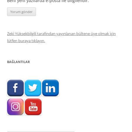
Beni yeni yazılarda e-posta ile bilgilendir.
Zeki Yüksekbilgili tarafından yayınlanan bültene üye olmak için
lütfen buraya tıklayın.
BAĞLANTILAR