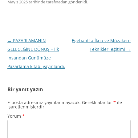
Mayıs 2025
tarihinde
tarafınadan gönderildi.
Yazı
←
PAZARLAMANIN
Egebant’ta İkna ve Müzakere
dolaşımı
GELECEĞİNE DÖNÜŞ – İlk
Teknikleri eğitimi
→
İnsandan Günümüze
Pazarlama kitabı yayınlandı.
Bir yanıt yazın
E-posta adresiniz yayınlanmayacak.
Gerekli alanlar
*
ile
işaretlenmişlerdir
Yorum
*