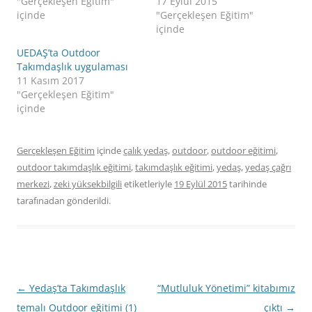
"Gerçekleşen Eğitim"
17 Eylül 2015
içinde
"Gerçekleşen Eğitim"
içinde
UEDAŞ’ta Outdoor
Takımdaşlık uygulaması
11 Kasım 2017
"Gerçekleşen Eğitim"
içinde
Gerçekleşen Eğitim
içinde
çalık yedaş
,
outdoor
,
outdoor eğitimi
,
outdoor takımdaşlık eğitimi
,
takımdaşlık eğitimi
,
yedaş
,
yedaş çağrı
merkezi
,
zeki yüksekbilgili
etiketleriyle
19 Eylül 2015
tarihinde
tarafınadan gönderildi.
Yazı
←
Yedaş’ta Takımdaşlık
“Mutluluk Yönetimi” kitabımız
dolaşımı
temalı Outdoor eğitimi (1)
çıktı
→