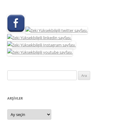
Arama:
ARŞIVLER
Arşivler