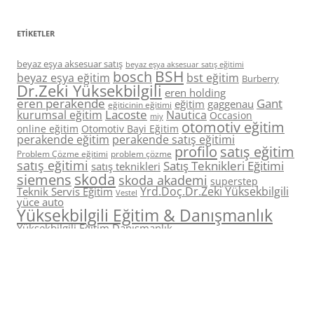
ETIKETLER
beyaz eşya aksesuar satış
beyaz eşya aksesuar satış eğitimi
BSH
bosch
beyaz eşya eğitim
bst eğitim
Burberry
Dr.Zeki Yüksekbilgili
eren holding
eren perakende
Gant
eğitim
gaggenau
eğiticinin eğitimi
Lacoste
kurumsal eğitim
Nautica
Occasion
miy
otomotiv eğitim
online eğitim
Otomotiv Bayi Eğitim
perakende eğitim
perakende satış eğitimi
profilo
satış eğitim
Problem Çözme eğitimi
problem çözme
satış eğitimi
Satış Teknikleri Eğitimi
satış teknikleri
skoda
siemens
skoda akademi
superstep
Yrd.Doç.Dr.Zeki Yüksekbilgili
Teknik Servis Eğitim
Vestel
yüce auto
Yüksekbilgili Eğitim & Danışmanlık
Yüksekbilgili Eğitim Danışmanlık
yüksekbilgili eğitim ve danışmanlık
zaman yönetimi
zeki yüksekbilgili
zaman yönetimi eğitimi