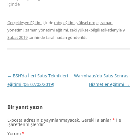
içinde
Gerçekleşen Eğitim
içinde
mbg eğitim
,
yüksel proje
,
zaman
yönetimi
,
zaman yönetimi eğitimi
,
zeki yüksekbilgili
etiketleriyle
9
Şubat 2019
tarihinde
tarafınadan gönderildi.
Yazı
←
BSH’da İleri Satış Teknikleri
Warmhaus’da Satış Sonrası
dolaşımı
eğitimi (06-07/02/2019)
Hizmetler eğitimi
→
Bir yanıt yazın
E-posta adresiniz yayınlanmayacak.
Gerekli alanlar
*
ile
işaretlenmişlerdir
Yorum
*