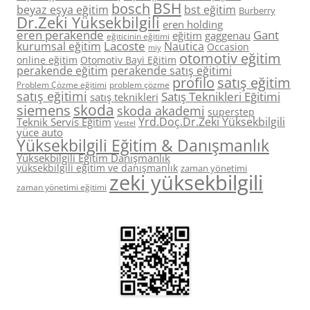
BSH
bosch
beyaz eşya eğitim
bst eğitim
Burberry
Dr.Zeki Yüksekbilgili
eren holding
eren perakende
Gant
eğitim
gaggenau
eğiticinin eğitimi
Lacoste
kurumsal eğitim
Nautica
Occasion
miy
otomotiv eğitim
online eğitim
Otomotiv Bayi Eğitim
perakende eğitim
perakende satış eğitimi
profilo
satış eğitim
Problem Çözme eğitimi
problem çözme
satış eğitimi
Satış Teknikleri Eğitimi
satış teknikleri
skoda
siemens
skoda akademi
superstep
Yrd.Doç.Dr.Zeki Yüksekbilgili
Teknik Servis Eğitim
Vestel
yüce auto
Yüksekbilgili Eğitim & Danışmanlık
Yüksekbilgili Eğitim Danışmanlık
yüksekbilgili eğitim ve danışmanlık
zaman yönetimi
zeki yüksekbilgili
zaman yönetimi eğitimi