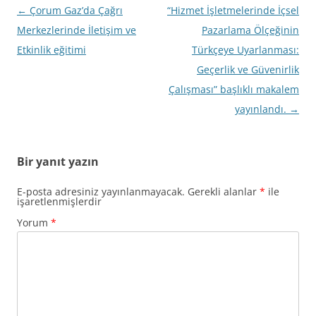
Yazı
←
Çorum Gaz’da Çağrı
“Hizmet İşletmelerinde İçsel
dolaşımı
Merkezlerinde İletişim ve
Pazarlama Ölçeğinin
Etkinlik eğitimi
Türkçeye Uyarlanması:
Geçerlik ve Güvenirlik
Çalışması” başlıklı makalem
yayınlandı.
→
Bir yanıt yazın
E-posta adresiniz yayınlanmayacak.
Gerekli alanlar
*
ile
işaretlenmişlerdir
Yorum
*