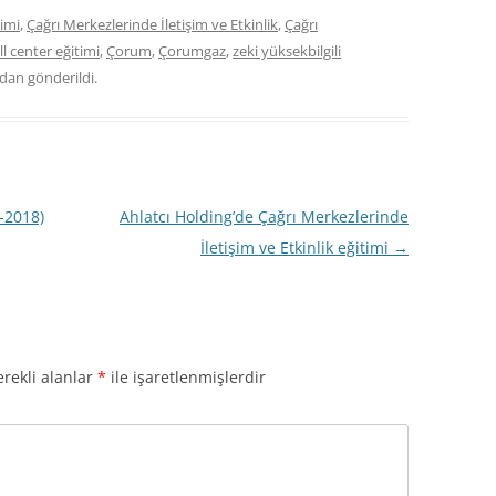
timi
,
Çağrı Merkezlerinde İletişim ve Etkinlik
,
Çağrı
ll center eğitimi
,
Çorum
,
Çorumgaz
,
zeki yüksekbilgili
dan gönderildi.
-2018)
Ahlatcı Holding’de Çağrı Merkezlerinde
İletişim ve Etkinlik eğitimi
→
rekli alanlar
*
ile işaretlenmişlerdir