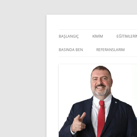
İçeriğe
atla
Pazarlama Danışmanı, Eğitmen ve Akademisye
Zeki Yüksekbilgili
BAŞLANGIÇ
KIMIM
EĞITIMLER
YÖNETSEL 
BASINDA BEN
REFERANSLARIM
KIŞISEL GE
INDOOR V