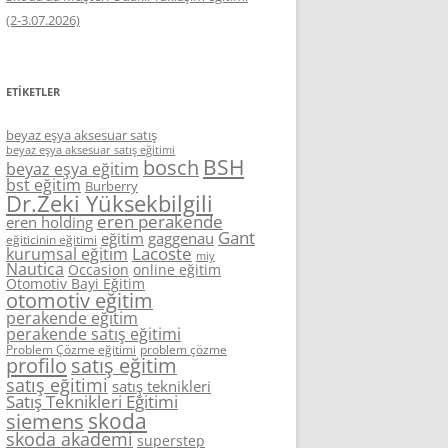
(2-3.07.2026)
ETIKETLER
beyaz eşya aksesuar satış
beyaz eşya aksesuar satış eğitimi
BSH
bosch
beyaz eşya eğitim
bst eğitim
Burberry
Dr.Zeki Yüksekbilgili
eren perakende
eren holding
Gant
eğitim
gaggenau
eğiticinin eğitimi
Lacoste
kurumsal eğitim
miy
Nautica
Occasion
online eğitim
Otomotiv Bayi Eğitim
otomotiv eğitim
perakende eğitim
perakende satış eğitimi
Problem Çözme eğitimi
problem çözme
profilo
satış eğitim
satış eğitimi
satış teknikleri
Satış Teknikleri Eğitimi
skoda
siemens
skoda akademi
superstep