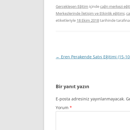
Gerçekleşen Eğitim
içinde
çağrı merkezi eği
Merkezlerinde İletişim ve Etkinlik eğitimi
,
ca
etiketleriyle
18 Ekim 2018
tarihinde
tarafına
Yazı
←
Eren Perakende Satış Eğitimi (15-10
dolaşımı
Bir yanıt yazın
E-posta adresiniz yayınlanmayacak.
Ge
Yorum
*