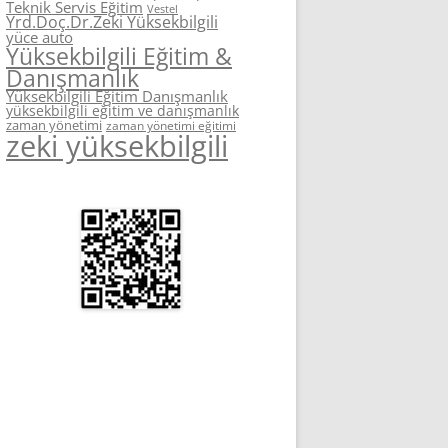
Teknik Servis Eğitim
Vestel
Yrd.Doç.Dr.Zeki Yüksekbilgili
yüce auto
Yüksekbilgili Eğitim &
Danışmanlık
Yüksekbilgili Eğitim Danışmanlık
yüksekbilgili eğitim ve danışmanlık
zaman yönetimi
zaman yönetimi eğitimi
zeki yüksekbilgili