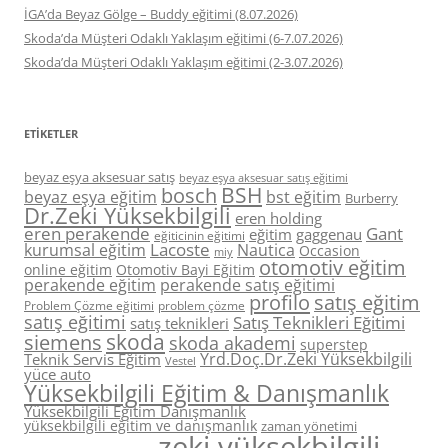
İGA’da Beyaz Gölge – Buddy eğitimi (8.07.2026)
Skoda’da Müşteri Odaklı Yaklaşım eğitimi (6-7.07.2026)
Skoda’da Müşteri Odaklı Yaklaşım eğitimi (2-3.07.2026)
ETIKETLER
beyaz eşya aksesuar satış
beyaz eşya aksesuar satış eğitimi
BSH
bosch
beyaz eşya eğitim
bst eğitim
Burberry
Dr.Zeki Yüksekbilgili
eren holding
eren perakende
Gant
eğitim
gaggenau
eğiticinin eğitimi
Lacoste
kurumsal eğitim
Nautica
Occasion
miy
otomotiv eğitim
online eğitim
Otomotiv Bayi Eğitim
perakende eğitim
perakende satış eğitimi
profilo
satış eğitim
Problem Çözme eğitimi
problem çözme
satış eğitimi
Satış Teknikleri Eğitimi
satış teknikleri
skoda
siemens
skoda akademi
superstep
Yrd.Doç.Dr.Zeki Yüksekbilgili
Teknik Servis Eğitim
Vestel
yüce auto
Yüksekbilgili Eğitim & Danışmanlık
Yüksekbilgili Eğitim Danışmanlık
yüksekbilgili eğitim ve danışmanlık
zaman yönetimi
zeki yüksekbilgili