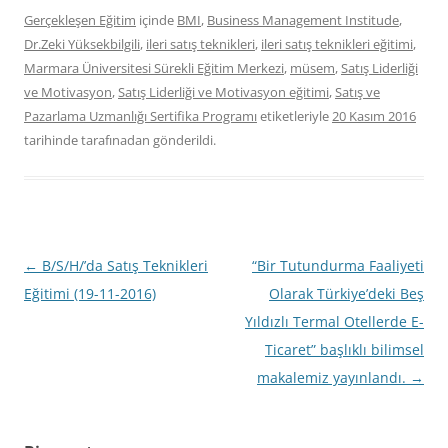
Gerçekleşen Eğitim
içinde
BMI
,
Business Management Institude
,
Dr.Zeki Yüksekbilgili
,
ileri satış teknikleri
,
ileri satış teknikleri eğitimi
,
Marmara Üniversitesi Sürekli Eğitim Merkezi
,
müsem
,
Satış Liderliği
ve Motivasyon
,
Satış Liderliği ve Motivasyon eğitimi
,
Satış ve
Pazarlama Uzmanlığı Sertifika Programı
etiketleriyle
20 Kasım 2016
tarihinde
tarafınadan gönderildi.
Yazı
←
B/S/H/’da Satış Teknikleri
“Bir Tutundurma Faaliyeti
dolaşımı
Eğitimi (19-11-2016)
Olarak Türkiye’deki Beş
Yıldızlı Termal Otellerde E-
Ticaret” başlıklı bilimsel
makalemiz yayınlandı.
→