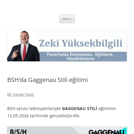
İçeriğe
atla
Zeki Yüksekbilgili
Pazarlama Danışmanı, Eğitmen ve Akademisyen Zeki Yüksekbilgili'nin
Kişisel Web Sitesi.
Menü
BSH’da Gaggenau Stili eğitimi
Bir Cevap Yazın
BSH servis teknisyenleriyle
GAGGENAU STİLİ
eğitimini
12.05.2026 tarihinde gerçekleştirdik.