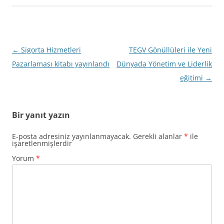
Yazı
←
Sigorta Hizmetleri
TEGV Gönüllüleri ile Yeni
dolaşımı
Pazarlaması kitabı yayınlandı
Dünyada Yönetim ve Liderlik
eğitimi
→
Bir yanıt yazın
E-posta adresiniz yayınlanmayacak.
Gerekli alanlar
*
ile
işaretlenmişlerdir
Yorum
*