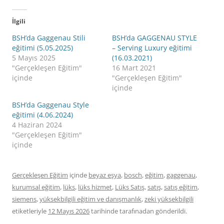
İlgili
BSH’da Gaggenau Stili
BSH’da GAGGENAU STYLE
eğitimi (5.05.2025)
– Serving Luxury eğitimi
5 Mayıs 2025
(16.03.2021)
"Gerçekleşen Eğitim"
16 Mart 2021
içinde
"Gerçekleşen Eğitim"
içinde
BSH’da Gaggenau Style
eğitimi (4.06.2024)
4 Haziran 2024
"Gerçekleşen Eğitim"
içinde
Gerçekleşen Eğitim
içinde
beyaz eşya
,
bosch
,
eğitim
,
gaggenau
,
kurumsal eğitim
,
lüks
,
lüks hizmet
,
Lüks Satış
,
satış
,
satış eğitim
,
siemens
,
yüksekbilgili eğitim ve danışmanlık
,
zeki yüksekbilgili
etiketleriyle
12 Mayıs 2026
tarihinde
tarafınadan gönderildi.