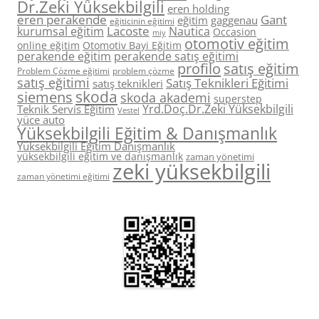
Dr.Zeki Yüksekbilgili
eren holding
eren perakende
Gant
eğitim
gaggenau
eğiticinin eğitimi
Lacoste
kurumsal eğitim
Nautica
Occasion
miy
otomotiv eğitim
online eğitim
Otomotiv Bayi Eğitim
perakende eğitim
perakende satış eğitimi
profilo
satış eğitim
Problem Çözme eğitimi
problem çözme
satış eğitimi
Satış Teknikleri Eğitimi
satış teknikleri
skoda
siemens
skoda akademi
superstep
Yrd.Doç.Dr.Zeki Yüksekbilgili
Teknik Servis Eğitim
Vestel
yüce auto
Yüksekbilgili Eğitim & Danışmanlık
Yüksekbilgili Eğitim Danışmanlık
yüksekbilgili eğitim ve danışmanlık
zaman yönetimi
zeki yüksekbilgili
zaman yönetimi eğitimi