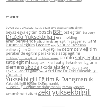
ETIKETLER
beyaz eşya aksesuar satış
beyaz eşya aksesuar satış eğitimi
BSH
bosch
beyaz eşya eğitim
bst eğitim
Burberry
Dr.Zeki Yüksekbilgili
eren holding
eren perakende
Gant
eğitim
gaggenau
eğiticinin eğitimi
Lacoste
kurumsal eğitim
Nautica
Occasion
miy
otomotiv eğitim
online eğitim
Otomotiv Bayi Eğitim
perakende eğitim
perakende satış eğitimi
profilo
satış eğitim
Problem Çözme eğitimi
problem çözme
satış eğitimi
Satış Teknikleri Eğitimi
satış teknikleri
skoda
siemens
skoda akademi
superstep
Yrd.Doç.Dr.Zeki Yüksekbilgili
Teknik Servis Eğitim
Vestel
yüce auto
Yüksekbilgili Eğitim & Danışmanlık
Yüksekbilgili Eğitim Danışmanlık
yüksekbilgili eğitim ve danışmanlık
zaman yönetimi
zeki yüksekbilgili
zaman yönetimi eğitimi