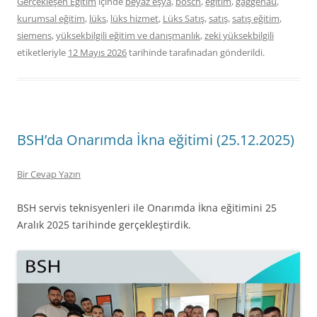
Gerçekleşen Eğitim
içinde
beyaz eşya
,
bosch
,
eğitim
,
gaggenau
,
kurumsal eğitim
,
lüks
,
lüks hizmet
,
Lüks Satış
,
satış
,
satış eğitim
,
siemens
,
yüksekbilgili eğitim ve danışmanlık
,
zeki yüksekbilgili
etiketleriyle
12 Mayıs 2026
tarihinde
tarafınadan gönderildi.
BSH’da Onarımda İkna eğitimi (25.12.2025)
Bir Cevap Yazın
BSH servis teknisyenleri ile Onarımda İkna eğitimini 25
Aralık 2025 tarihinde gerçekleştirdik.