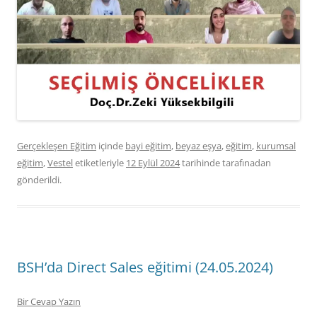
Gerçekleşen Eğitim
içinde
bayi eğitim
,
beyaz eşya
,
eğitim
,
kurumsal
eğitim
,
Vestel
etiketleriyle
12 Eylül 2024
tarihinde
tarafınadan
gönderildi.
BSH’da Direct Sales eğitimi (24.05.2024)
Bir Cevap Yazın