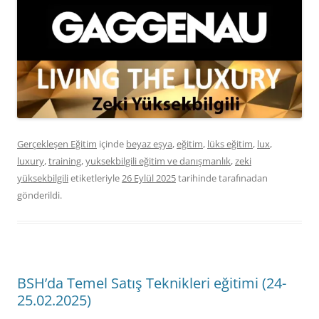
Gerçekleşen Eğitim
içinde
beyaz eşya
,
eğitim
,
lüks eğitim
,
lux
,
luxury
,
training
,
yuksekbilgili eğitim ve danışmanlık
,
zeki
yüksekbilgili
etiketleriyle
26 Eylül 2025
tarihinde
tarafınadan
gönderildi.
BSH’da Temel Satış Teknikleri eğitimi (24-
25.02.2025)