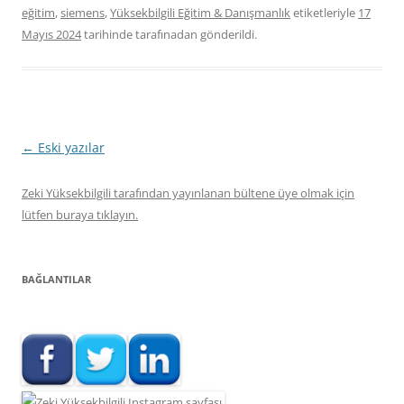
eğitim
,
siemens
,
Yüksekbilgili Eğitim & Danışmanlık
etiketleriyle
17
Mayıs 2024
tarihinde
tarafınadan gönderildi.
Yazı
←
Eski yazılar
dolaşımı
Zeki Yüksekbilgili tarafından yayınlanan bültene üye olmak için
lütfen buraya tıklayın.
BAĞLANTILAR