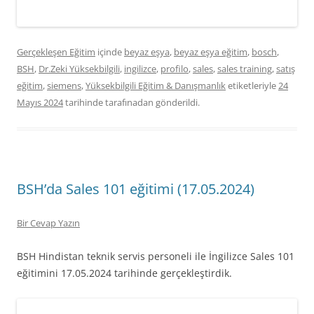
Gerçekleşen Eğitim
içinde
beyaz eşya
,
beyaz eşya eğitim
,
bosch
,
BSH
,
Dr.Zeki Yüksekbilgili
,
ingilizce
,
profilo
,
sales
,
sales training
,
satış
eğitim
,
siemens
,
Yüksekbilgili Eğitim & Danışmanlık
etiketleriyle
24
Mayıs 2024
tarihinde
tarafınadan gönderildi.
BSH’da Sales 101 eğitimi (17.05.2024)
Bir Cevap Yazın
BSH Hindistan teknik servis personeli ile İngilizce Sales 101
eğitimini 17.05.2024 tarihinde gerçekleştirdik.