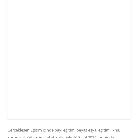
Gerçekleşen Eğitim
içinde
bayi eğitim
,
beyaz eşya
,
eğitim
,
ikna
,
kurumsal eğitim
,
Vestel
etiketleriyle
16 Eylül 2024
tarihinde