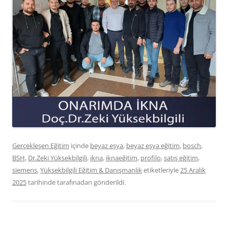
Gerçekleşen Eğitim
içinde
beyaz eşya
,
beyaz eşya eğitim
,
bosch
,
BSH
,
Dr.Zeki Yüksekbilgili
,
ikna
,
iknaeğitim
,
profilo
,
satış eğitim
,
siemens
,
Yüksekbilgili Eğitim & Danışmanlık
etiketleriyle
25 Aralık
2025
tarihinde
tarafınadan gönderildi.