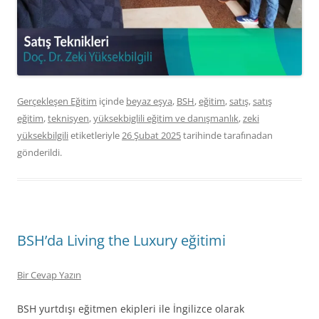
Gerçekleşen Eğitim
içinde
beyaz eşya
,
BSH
,
eğitim
,
satış
,
satış
eğitim
,
teknisyen
,
yüksekbiglili eğitim ve danışmanlık
,
zeki
yüksekbilgili
etiketleriyle
26 Şubat 2025
tarihinde
tarafınadan
gönderildi.
BSH’da Living the Luxury eğitimi
Bir Cevap Yazın
BSH yurtdışı eğitmen ekipleri ile İngilizce olarak