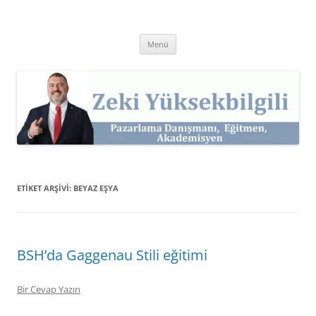
İçeriğe
atla
Zeki Yüksekbilgili
Pazarlama Danışmanı, Eğitmen ve Akademisyen Zeki Yüksekbilgili'nin
Kişisel Web Sitesi.
Menü
ETIKET ARŞIVI:
BEYAZ EŞYA
BSH’da Gaggenau Stili eğitimi
Bir Cevap Yazın