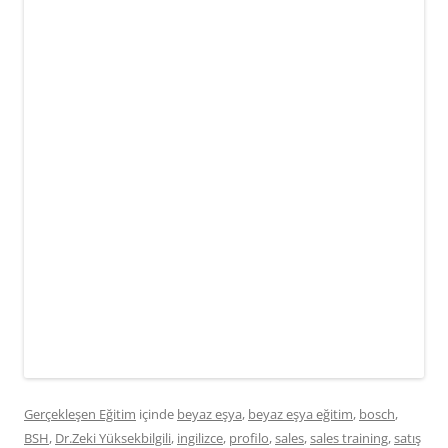
Gerçekleşen Eğitim
içinde
beyaz eşya
,
beyaz eşya eğitim
,
bosch
,
BSH
,
Dr.Zeki Yüksekbilgili
,
ingilizce
,
profilo
,
sales
,
sales training
,
satış