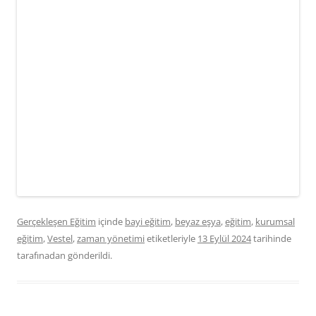
Gerçekleşen Eğitim
içinde
bayi eğitim
,
beyaz eşya
,
eğitim
,
kurumsal
eğitim
,
Vestel
,
zaman yönetimi
etiketleriyle
13 Eylül 2024
tarihinde
tarafınadan gönderildi.