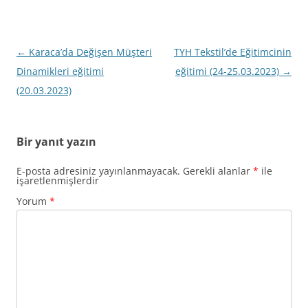
Yazı
←
Karaca’da Değişen Müşteri
TYH Tekstil’de Eğitimcinin
dolaşımı
Dinamikleri eğitimi
eğitimi (24-25.03.2023)
→
(20.03.2023)
Bir yanıt yazın
E-posta adresiniz yayınlanmayacak.
Gerekli alanlar
*
ile
işaretlenmişlerdir
Yorum
*