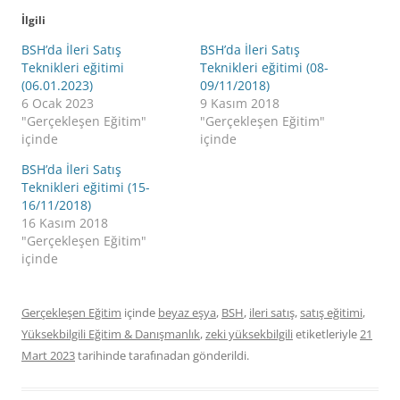
İlgili
BSH’da İleri Satış
BSH’da İleri Satış
Teknikleri eğitimi
Teknikleri eğitimi (08-
(06.01.2023)
09/11/2018)
6 Ocak 2023
9 Kasım 2018
"Gerçekleşen Eğitim"
"Gerçekleşen Eğitim"
içinde
içinde
BSH’da İleri Satış
Teknikleri eğitimi (15-
16/11/2018)
16 Kasım 2018
"Gerçekleşen Eğitim"
içinde
Gerçekleşen Eğitim
içinde
beyaz eşya
,
BSH
,
ileri satış
,
satış eğitimi
,
Yüksekbilgili Eğitim & Danışmanlık
,
zeki yüksekbilgili
etiketleriyle
21
Mart 2023
tarihinde
tarafınadan gönderildi.