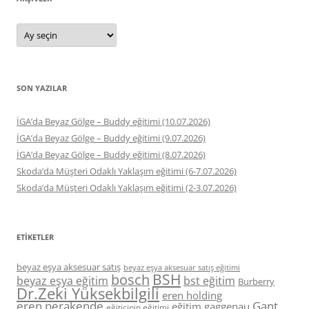
Arşivler
SON YAZILAR
İGA’da Beyaz Gölge – Buddy eğitimi (10.07.2026)
İGA’da Beyaz Gölge – Buddy eğitimi (9.07.2026)
İGA’da Beyaz Gölge – Buddy eğitimi (8.07.2026)
Skoda’da Müşteri Odaklı Yaklaşım eğitimi (6-7.07.2026)
Skoda’da Müşteri Odaklı Yaklaşım eğitimi (2-3.07.2026)
ETIKETLER
beyaz eşya aksesuar satış
beyaz eşya aksesuar satış eğitimi
BSH
bosch
beyaz eşya eğitim
bst eğitim
Burberry
Dr.Zeki Yüksekbilgili
eren holding
eren perakende
Gant
eğitim
gaggenau
eğiticinin eğitimi