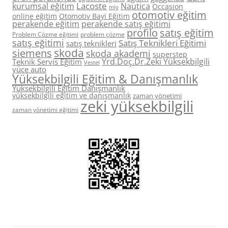
Lacoste
kurumsal eğitim
Nautica
Occasion
miy
otomotiv eğitim
online eğitim
Otomotiv Bayi Eğitim
perakende eğitim
perakende satış eğitimi
profilo
satış eğitim
Problem Çözme eğitimi
problem çözme
satış eğitimi
Satış Teknikleri Eğitimi
satış teknikleri
skoda
siemens
skoda akademi
superstep
Yrd.Doç.Dr.Zeki Yüksekbilgili
Teknik Servis Eğitim
Vestel
yüce auto
Yüksekbilgili Eğitim & Danışmanlık
Yüksekbilgili Eğitim Danışmanlık
yüksekbilgili eğitim ve danışmanlık
zaman yönetimi
zeki yüksekbilgili
zaman yönetimi eğitimi