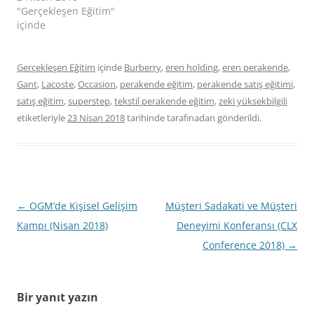
"Gerçekleşen Eğitim"
içinde
Gerçekleşen Eğitim
içinde
Burberry
,
eren holding
,
eren perakende
,
Gant
,
Lacoste
,
Occasion
,
perakende eğitim
,
perakende satış eğitimi
,
satış eğitim
,
superstep
,
tekstil perakende eğitim
,
zeki yüksekbilgili
etiketleriyle
23 Nisan 2018
tarihinde
tarafınadan gönderildi.
Yazı
←
OGM’de Kişisel Gelişim
Müşteri Sadakati ve Müşteri
dolaşımı
Kampı (Nisan 2018)
Deneyimi Konferansı (CLX
Conference 2018)
→
Bir yanıt yazın