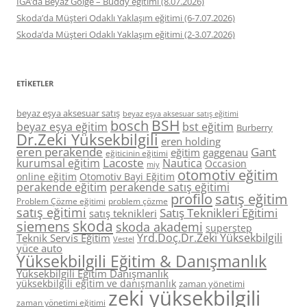
İGA’da Beyaz Gölge – Buddy eğitimi (8.07.2026)
Skoda’da Müşteri Odaklı Yaklaşım eğitimi (6-7.07.2026)
Skoda’da Müşteri Odaklı Yaklaşım eğitimi (2-3.07.2026)
ETIKETLER
beyaz eşya aksesuar satış
beyaz eşya aksesuar satış eğitimi
BSH
bosch
beyaz eşya eğitim
bst eğitim
Burberry
Dr.Zeki Yüksekbilgili
eren holding
eren perakende
Gant
eğitim
gaggenau
eğiticinin eğitimi
Lacoste
kurumsal eğitim
Nautica
Occasion
miy
otomotiv eğitim
online eğitim
Otomotiv Bayi Eğitim
perakende eğitim
perakende satış eğitimi
profilo
satış eğitim
Problem Çözme eğitimi
problem çözme
satış eğitimi
Satış Teknikleri Eğitimi
satış teknikleri
skoda
siemens
skoda akademi
superstep
Yrd.Doç.Dr.Zeki Yüksekbilgili
Teknik Servis Eğitim
Vestel
yüce auto
Yüksekbilgili Eğitim & Danışmanlık
Yüksekbilgili Eğitim Danışmanlık
yüksekbilgili eğitim ve danışmanlık
zaman yönetimi
zeki yüksekbilgili
zaman yönetimi eğitimi