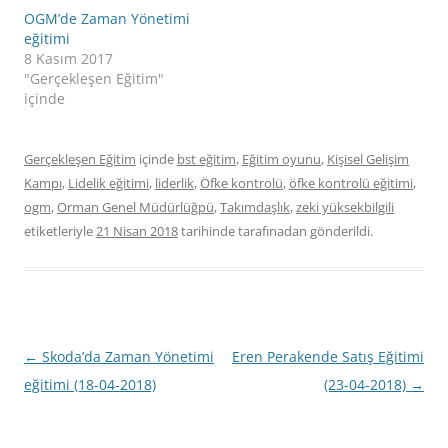
OGM’de Zaman Yönetimi
eğitimi
8 Kasım 2017
"Gerçekleşen Eğitim"
içinde
Gerçekleşen Eğitim
içinde
bst eğitim
,
Eğitim oyunu
,
Kişisel Gelişim
Kampı
,
Lidelik eğitimi
,
liderlik
,
Öfke kontrolü
,
öfke kontrolü eğitimi
,
ogm
,
Orman Genel Müdürlüğpü
,
Takımdaşlık
,
zeki yüksekbilgili
etiketleriyle
21 Nisan 2018
tarihinde
tarafınadan gönderildi.
Yazı
←
Skoda’da Zaman Yönetimi
Eren Perakende Satış Eğitimi
dolaşımı
eğitimi (18-04-2018)
(23-04-2018)
→