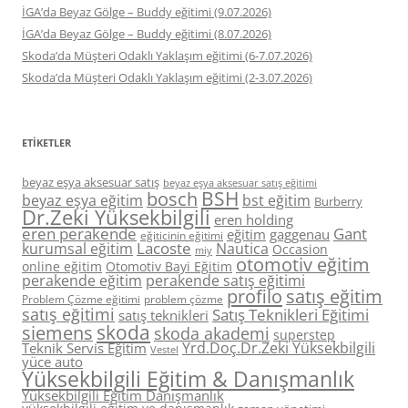
İGA’da Beyaz Gölge – Buddy eğitimi (9.07.2026)
İGA’da Beyaz Gölge – Buddy eğitimi (8.07.2026)
Skoda’da Müşteri Odaklı Yaklaşım eğitimi (6-7.07.2026)
Skoda’da Müşteri Odaklı Yaklaşım eğitimi (2-3.07.2026)
ETIKETLER
beyaz eşya aksesuar satış
beyaz eşya aksesuar satış eğitimi
BSH
bosch
beyaz eşya eğitim
bst eğitim
Burberry
Dr.Zeki Yüksekbilgili
eren holding
eren perakende
Gant
eğitim
gaggenau
eğiticinin eğitimi
Lacoste
kurumsal eğitim
Nautica
Occasion
miy
otomotiv eğitim
online eğitim
Otomotiv Bayi Eğitim
perakende eğitim
perakende satış eğitimi
profilo
satış eğitim
Problem Çözme eğitimi
problem çözme
satış eğitimi
Satış Teknikleri Eğitimi
satış teknikleri
skoda
siemens
skoda akademi
superstep
Yrd.Doç.Dr.Zeki Yüksekbilgili
Teknik Servis Eğitim
Vestel
yüce auto
Yüksekbilgili Eğitim & Danışmanlık
Yüksekbilgili Eğitim Danışmanlık