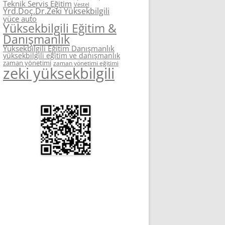
Teknik Servis Eğitim
Vestel
Yrd.Doç.Dr.Zeki Yüksekbilgili
yüce auto
Yüksekbilgili Eğitim &
Danışmanlık
Yüksekbilgili Eğitim Danışmanlık
yüksekbilgili eğitim ve danışmanlık
zaman yönetimi
zaman yönetimi eğitimi
zeki yüksekbilgili