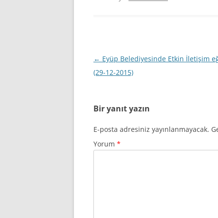
Yazı
←
Eyüp Belediyesinde Etkin İletişim eğ
dolaşımı
(29-12-2015)
Bir yanıt yazın
E-posta adresiniz yayınlanmayacak.
Ge
Yorum
*