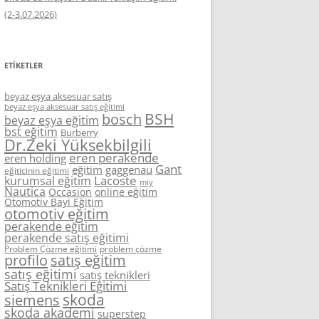
(2-3.07.2026)
ETIKETLER
beyaz eşya aksesuar satış
beyaz eşya aksesuar satış eğitimi
BSH
bosch
beyaz eşya eğitim
bst eğitim
Burberry
Dr.Zeki Yüksekbilgili
eren perakende
eren holding
Gant
eğitim
gaggenau
eğiticinin eğitimi
Lacoste
kurumsal eğitim
miy
Nautica
Occasion
online eğitim
Otomotiv Bayi Eğitim
otomotiv eğitim
perakende eğitim
perakende satış eğitimi
Problem Çözme eğitimi
problem çözme
profilo
satış eğitim
satış eğitimi
satış teknikleri
Satış Teknikleri Eğitimi
skoda
siemens
skoda akademi
superstep