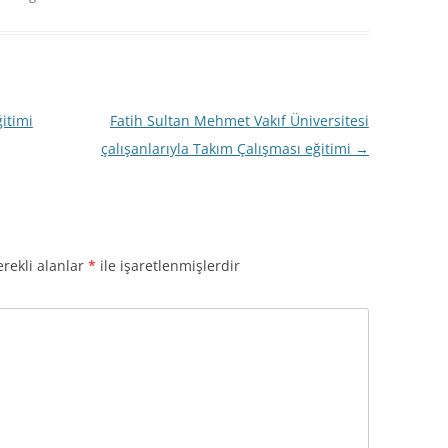
itimi
Fatih Sultan Mehmet Vakıf Üniversitesi
çalışanlarıyla Takım Çalışması eğitimi
→
rekli alanlar
*
ile işaretlenmişlerdir