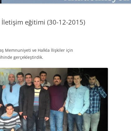
SATMAK
TEB KOBI TV
TÜKETICI DAVRANIŞLARI
SATIŞ – PAZARLAMA ÖYKÜLERI
İletişim eğitimi (30-12-2015)
INTERDISCIPLINARY REFLECTIONS
OF DIGITAL TRANSFORMATION
PERAKENDE METRIKLERI
aş Memnuniyeti ve Halkla İlişkiler için
HIZLI MODA TÜKETICILERININ
rihinde gerçekleştirdik.
MAĞAZA ATMOSFERINE
VERDIKLERI ÖNEM
PAZARLAMADA YENI USTALIK
PAZARLAMA TEMELLERI
PAZARLAMA MUCIZE DEĞILDIR
PAZARLAMA CANAVARI