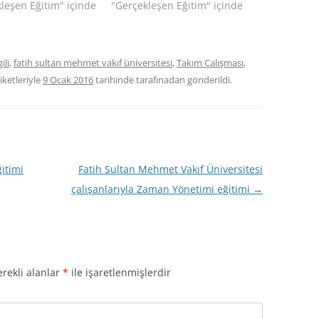
leşen Eğitim" içinde
"Gerçekleşen Eğitim" içinde
ili
,
fatih sultan mehmet vakıf üniversitesi
,
Takım Çalışması
,
iketleriyle
9 Ocak 2016
tarihinde
tarafınadan gönderildi.
itimi
Fatih Sultan Mehmet Vakıf Üniversitesi
çalışanlarıyla Zaman Yönetimi eğitimi
→
rekli alanlar
*
ile işaretlenmişlerdir