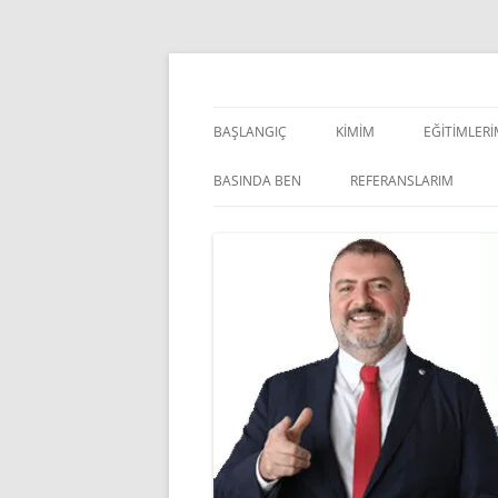
İçeriğe
atla
Pazarlama Danışmanı, Eğitmen ve Akademisye
Zeki Yüksekbilgili
BAŞLANGIÇ
KIMIM
EĞITIMLER
YÖNETSEL 
BASINDA BEN
REFERANSLARIM
KIŞISEL GE
INDOOR V