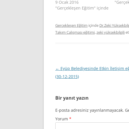
9 Ocak 2016
"Gerçek
"Gerçekleşen Eğitim" içinde
Gerçekleşen Eğitim
içinde
Dr.Zeki Yüksekbilg
Takım Çalışması eğitimi
,
zeki yüksekbilgili
et
Yazı
←
Eyüp Belediyesinde Etkin İletişim eğ
dolaşımı
(30-12-2015)
Bir yanıt yazın
E-posta adresiniz yayınlanmayacak.
Ge
Yorum
*