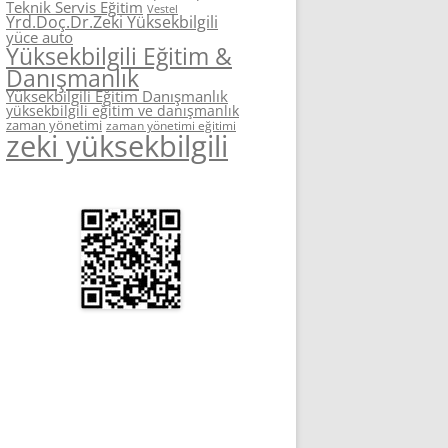
Teknik Servis Eğitim
Vestel
Yrd.Doç.Dr.Zeki Yüksekbilgili
yüce auto
Yüksekbilgili Eğitim &
Danışmanlık
Yüksekbilgili Eğitim Danışmanlık
yüksekbilgili eğitim ve danışmanlık
zaman yönetimi
zaman yönetimi eğitimi
zeki yüksekbilgili