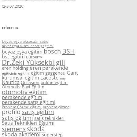
(2-3.07.2026)
ETIKETLER
beyaz eşya aksesuar satış
beyaz eşya aksesuar satış eğitimi
BSH
bosch
beyaz eşya eğitim
bst eğitim
Burberry
Dr.Zeki Yüksekbilgili
eren perakende
eren holding
Gant
eğitim
gaggenau
eğiticinin eğitimi
Lacoste
kurumsal eğitim
miy
Nautica
Occasion
online eğitim
Otomotiv Bayi Eğitim
otomotiv eğitim
perakende eğitim
perakende satış eğitimi
Problem Çözme eğitimi
problem çözme
profilo
satış eğitim
satış eğitimi
satış teknikleri
Satış Teknikleri Eğitimi
skoda
siemens
skoda akademi
superstep