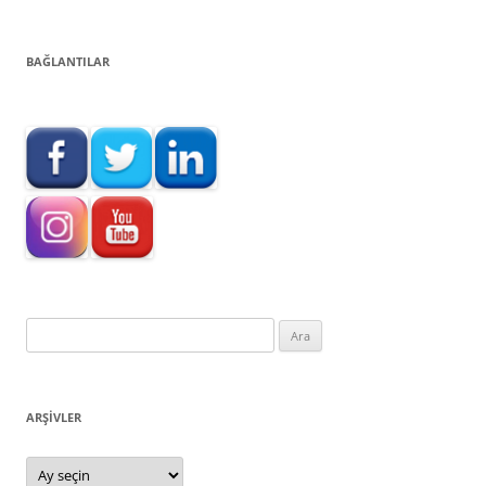
BAĞLANTILAR
Arama:
ARŞIVLER
Arşivler