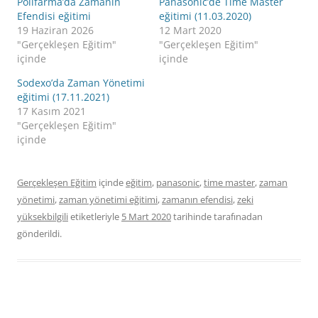
Polifarma’da Zamanın
Panasonic’de Time Master
Efendisi eğitimi
eğitimi (11.03.2020)
19 Haziran 2026
12 Mart 2020
"Gerçekleşen Eğitim"
"Gerçekleşen Eğitim"
içinde
içinde
Sodexo’da Zaman Yönetimi
eğitimi (17.11.2021)
17 Kasım 2021
"Gerçekleşen Eğitim"
içinde
Gerçekleşen Eğitim
içinde
eğitim
,
panasonic
,
time master
,
zaman
yönetimi
,
zaman yönetimi eğitimi
,
zamanın efendisi
,
zeki
yüksekbilgili
etiketleriyle
5 Mart 2020
tarihinde
tarafınadan
gönderildi.