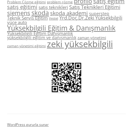
profilo
satış eğitim
Problem Çözme eğitimi
problem çözme
satış eğitimi
Satış Teknikleri Eğitimi
satış teknikleri
skoda
siemens
skoda akademi
superstep
Yrd.Doç.Dr.Zeki Yüksekbilgili
Teknik Servis Eğitim
Vestel
yüce auto
Yüksekbilgili Eğitim & Danışmanlık
Yüksekbilgili Eğitim Danışmanlık
yüksekbilgili eğitim ve danışmanlık
zaman yönetimi
zeki yüksekbilgili
zaman yönetimi eğitimi
WordPress gururla sunar