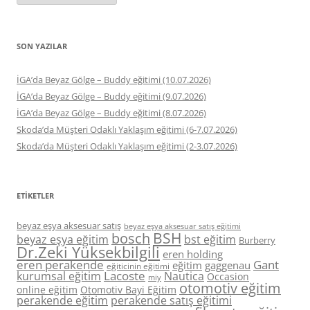
SON YAZILAR
İGA’da Beyaz Gölge – Buddy eğitimi (10.07.2026)
İGA’da Beyaz Gölge – Buddy eğitimi (9.07.2026)
İGA’da Beyaz Gölge – Buddy eğitimi (8.07.2026)
Skoda’da Müşteri Odaklı Yaklaşım eğitimi (6-7.07.2026)
Skoda’da Müşteri Odaklı Yaklaşım eğitimi (2-3.07.2026)
ETIKETLER
beyaz eşya aksesuar satış
beyaz eşya aksesuar satış eğitimi
BSH
bosch
beyaz eşya eğitim
bst eğitim
Burberry
Dr.Zeki Yüksekbilgili
eren holding
eren perakende
Gant
eğitim
gaggenau
eğiticinin eğitimi
Lacoste
kurumsal eğitim
Nautica
Occasion
miy
otomotiv eğitim
online eğitim
Otomotiv Bayi Eğitim
perakende eğitim
perakende satış eğitimi