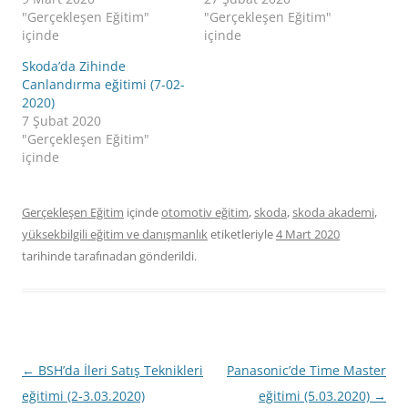
"Gerçekleşen Eğitim"
"Gerçekleşen Eğitim"
içinde
içinde
Skoda’da Zihinde
Canlandırma eğitimi (7-02-
2020)
7 Şubat 2020
"Gerçekleşen Eğitim"
içinde
Gerçekleşen Eğitim
içinde
otomotiv eğitim
,
skoda
,
skoda akademi
,
yüksekbilgili eğitim ve danışmanlık
etiketleriyle
4 Mart 2020
tarihinde
tarafınadan gönderildi.
Yazı
←
BSH’da İleri Satış Teknikleri
Panasonic’de Time Master
dolaşımı
eğitimi (2-3.03.2020)
eğitimi (5.03.2020)
→