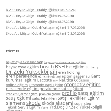
İGA’da Beyaz Gölge – Buddy eğitimi (10.07.2026)
İGA’da Beyaz Gölge – Buddy eğitimi (9.07.2026)
İGA’da Beyaz Gölge – Buddy eğitimi (8.07.2026)
Skoda’da Müşteri Odaklı Yaklaşım eğitimi (6-7.07.2026)
Skoda’da Müşteri Odaklı Yaklaşım eğitimi (2-3.07.2026)
ETIKETLER
beyaz eşya aksesuar satış
beyaz eşya aksesuar satış eğitimi
BSH
bosch
beyaz eşya eğitim
bst eğitim
Burberry
Dr.Zeki Yüksekbilgili
eren holding
eren perakende
Gant
eğitim
gaggenau
eğiticinin eğitimi
Lacoste
kurumsal eğitim
Nautica
Occasion
miy
otomotiv eğitim
online eğitim
Otomotiv Bayi Eğitim
perakende eğitim
perakende satış eğitimi
profilo
satış eğitim
Problem Çözme eğitimi
problem çözme
satış eğitimi
Satış Teknikleri Eğitimi
satış teknikleri
skoda
siemens
skoda akademi
superstep
Yrd.Doç.Dr.Zeki Yüksekbilgili
Teknik Servis Eğitim
Vestel
yüce auto