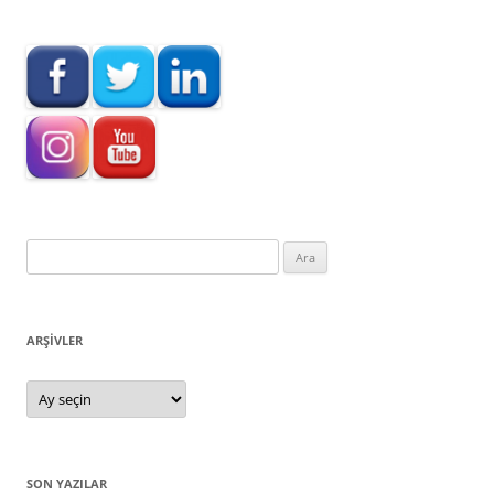
Arama:
ARŞIVLER
Arşivler
SON YAZILAR