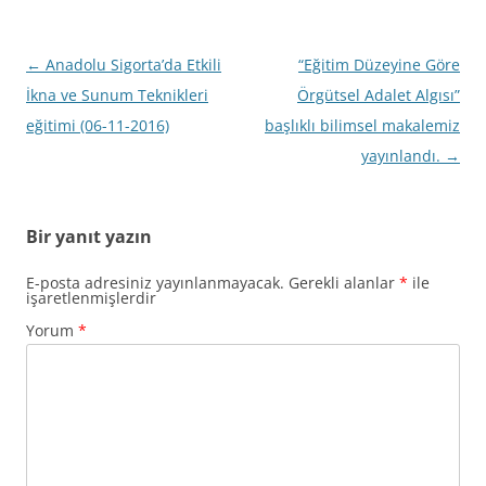
Yazı
←
Anadolu Sigorta’da Etkili
“Eğitim Düzeyine Göre
dolaşımı
İkna ve Sunum Teknikleri
Örgütsel Adalet Algısı”
eğitimi (06-11-2016)
başlıklı bilimsel makalemiz
yayınlandı.
→
Bir yanıt yazın
E-posta adresiniz yayınlanmayacak.
Gerekli alanlar
*
ile
işaretlenmişlerdir
Yorum
*