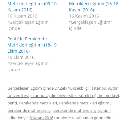
Metrikleri eğitimi (09-10
Metrikleri eğitimi (15-16
Kasım 2016)
Kasım 2016)
10 Kasım 2016
16 Kasım 2016
"Gerçekleşen Eğitim"
"Gerçekleşen Eğitim"
içinde
içinde
Penti’de Perakende
Metrikleri eğitimi (18-19
Ekim 2016)
19 Ekim 2016
"Gerçekleşen Eğitim"
içinde
Gerçekleşen Eğitim
içinde
Dr.Zeki Yüksekbilgili
,
İstanbul Aydın
Üniversitesi
,
istanbul aydın üniversitesi sürekli eğitim merkezi
,
penti
,
Perakende Metrikleri
,
Perakende Metrikleri eğitimi
,
perakende mühendisliği
,
perakende mühendisliği eğitimi
etiketleriyle
8 Kasım 2016
tarihinde
tarafınadan gönderildi.