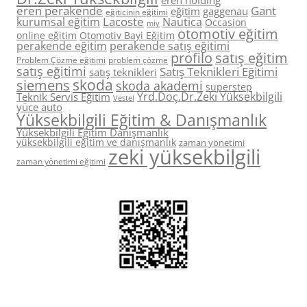
eren holding
eren perakende
Gant
eğitim
gaggenau
eğiticinin eğitimi
Lacoste
kurumsal eğitim
Nautica
Occasion
miy
otomotiv eğitim
online eğitim
Otomotiv Bayi Eğitim
perakende eğitim
perakende satış eğitimi
profilo
satış eğitim
Problem Çözme eğitimi
problem çözme
satış eğitimi
Satış Teknikleri Eğitimi
satış teknikleri
skoda
siemens
skoda akademi
superstep
Yrd.Doç.Dr.Zeki Yüksekbilgili
Teknik Servis Eğitim
Vestel
yüce auto
Yüksekbilgili Eğitim & Danışmanlık
Yüksekbilgili Eğitim Danışmanlık
yüksekbilgili eğitim ve danışmanlık
zaman yönetimi
zeki yüksekbilgili
zaman yönetimi eğitimi