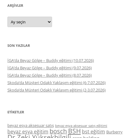
ARŞIVLER
Arşivler
SON YAZILAR
İGA’da Beyaz Gölge – Buddy eğitimi (10.07.2026)
İGA’da Beyaz Gölge – Buddy eğitimi (9.07.2026)
İGA’da Beyaz Gölge – Buddy eğitimi (8.07.2026)
Skoda’da Müşteri Odaklı Yaklaşım eğitimi (6-7.07.2026)
Skoda’da Müşteri Odaklı Yaklaşım eğitimi (2-3.07.2026)
ETIKETLER
beyaz eşya aksesuar satış
beyaz eşya aksesuar satış eğitimi
BSH
bosch
beyaz eşya eğitim
bst eğitim
Burberry
Dr.Zeki Yüksekbilgili