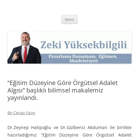
İçeriğe
atla
Zeki Yüksekbilgili
Pazarlama Danışmanı, Eğitmen ve Akademisyen Zeki Yüksekbilgili'nin
Kişisel Web Sitesi.
Menü
“Eğitim Düzeyine Göre Örgütsel Adalet
Algısı” başlıklı bilimsel makalemiz
yayınlandı.
Bir Cevap Yazın
Dr.Zeynep Hatipoğlu ve Dr.Gülbeniz Akduman ile birlikte
hazırladığımız “Eğitim Düzeyine Göre Örgütsel Adalet