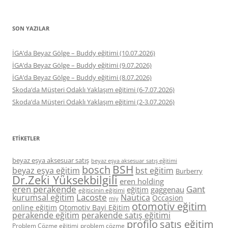
SON YAZILAR
İGA’da Beyaz Gölge – Buddy eğitimi (10.07.2026)
İGA’da Beyaz Gölge – Buddy eğitimi (9.07.2026)
İGA’da Beyaz Gölge – Buddy eğitimi (8.07.2026)
Skoda’da Müşteri Odaklı Yaklaşım eğitimi (6-7.07.2026)
Skoda’da Müşteri Odaklı Yaklaşım eğitimi (2-3.07.2026)
ETIKETLER
beyaz eşya aksesuar satış
beyaz eşya aksesuar satış eğitimi
BSH
bosch
beyaz eşya eğitim
bst eğitim
Burberry
Dr.Zeki Yüksekbilgili
eren holding
eren perakende
Gant
eğitim
gaggenau
eğiticinin eğitimi
Lacoste
kurumsal eğitim
Nautica
Occasion
miy
otomotiv eğitim
online eğitim
Otomotiv Bayi Eğitim
perakende eğitim
perakende satış eğitimi
profilo
satış eğitim
Problem Çözme eğitimi
problem çözme