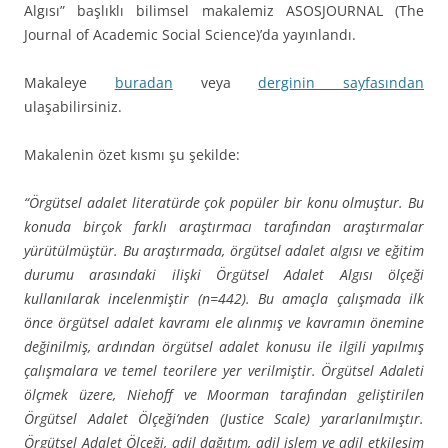
Algısı” başlıklı bilimsel makalemiz ASOSJOURNAL (The
Journal of Academic Social Science)’da yayınlandı.
Makaleye
buradan
veya
derginin sayfasından
ulaşabilirsiniz.
Makalenin özet kısmı şu şekilde:
“Örgütsel adalet literatürde çok popüler bir konu olmuştur. Bu
konuda birçok farklı araştırmacı tarafından araştırmalar
yürütülmüştür. Bu araştırmada, örgütsel adalet algısı ve eğitim
durumu arasındaki ilişki Örgütsel Adalet Algısı ölçeği
kullanılarak incelenmiştir (n=442). Bu amaçla çalışmada ilk
önce örgütsel adalet kavramı ele alınmış ve kavramın önemine
değinilmiş, ardından örgütsel adalet konusu ile ilgili yapılmış
çalışmalara ve temel teorilere yer verilmiştir. Örgütsel Adaleti
ölçmek üzere, Niehoff ve Moorman tarafından geliştirilen
Örgütsel Adalet Ölçeği’nden (Justice Scale) yararlanılmıştır.
Örgütsel Adalet Ölçeği, adil dağıtım, adil işlem ve adil etkileşim