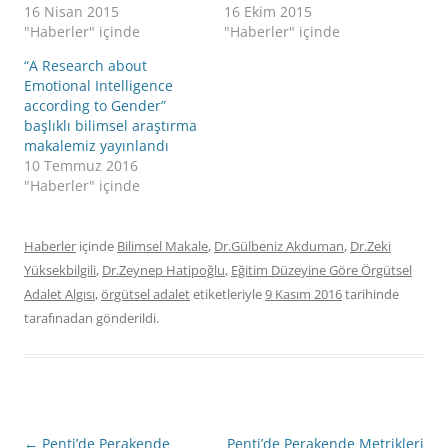
16 Nisan 2015
16 Ekim 2015
"Haberler" içinde
"Haberler" içinde
“A Research about
Emotional Intelligence
according to Gender”
başlıklı bilimsel araştırma
makalemiz yayınlandı
10 Temmuz 2016
"Haberler" içinde
Haberler
içinde
Bilimsel Makale
,
Dr.Gülbeniz Akduman
,
Dr.Zeki
Yüksekbilgili
,
Dr.Zeynep Hatipoğlu
,
Eğitim Düzeyine Göre Örgütsel
Adalet Algısı
,
örgütsel adalet
etiketleriyle
9 Kasım 2016
tarihinde
tarafınadan gönderildi.
Yazı
←
Penti’de Perakende
Penti’de Perakende Metrikleri