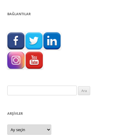
BAĞLANTILAR
Arama:
ARŞIVLER
Arşivler