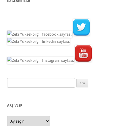
BAĞLANTILAR
Arama:
ARŞIVLER
Arşivler