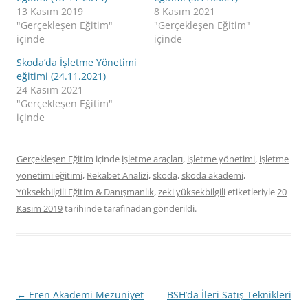
13 Kasım 2019
8 Kasım 2021
"Gerçekleşen Eğitim"
"Gerçekleşen Eğitim"
içinde
içinde
Skoda’da İşletme Yönetimi
eğitimi (24.11.2021)
24 Kasım 2021
"Gerçekleşen Eğitim"
içinde
Gerçekleşen Eğitim
içinde
işletme araçları
,
işletme yönetimi
,
işletme
yönetimi eğitimi
,
Rekabet Analizi
,
skoda
,
skoda akademi
,
Yüksekbilgili Eğitim & Danışmanlık
,
zeki yüksekbilgili
etiketleriyle
20
Kasım 2019
tarihinde
tarafınadan gönderildi.
Yazı
←
Eren Akademi Mezuniyet
BSH’da İleri Satış Teknikleri