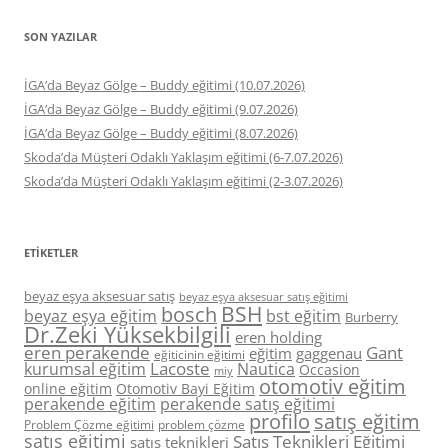
SON YAZILAR
İGA’da Beyaz Gölge – Buddy eğitimi (10.07.2026)
İGA’da Beyaz Gölge – Buddy eğitimi (9.07.2026)
İGA’da Beyaz Gölge – Buddy eğitimi (8.07.2026)
Skoda’da Müşteri Odaklı Yaklaşım eğitimi (6-7.07.2026)
Skoda’da Müşteri Odaklı Yaklaşım eğitimi (2-3.07.2026)
ETIKETLER
beyaz eşya aksesuar satış
beyaz eşya aksesuar satış eğitimi
BSH
bosch
beyaz eşya eğitim
bst eğitim
Burberry
Dr.Zeki Yüksekbilgili
eren holding
eren perakende
Gant
eğitim
gaggenau
eğiticinin eğitimi
Lacoste
kurumsal eğitim
Nautica
Occasion
miy
otomotiv eğitim
online eğitim
Otomotiv Bayi Eğitim
perakende eğitim
perakende satış eğitimi
profilo
satış eğitim
Problem Çözme eğitimi
problem çözme
satış eğitimi
Satış Teknikleri Eğitimi
satış teknikleri