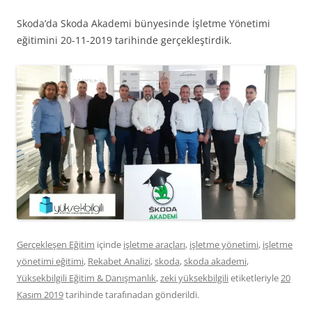
Skoda’da Skoda Akademi bünyesinde İşletme Yönetimi
eğitimini 20-11-2019 tarihinde gerçekleştirdik.
Gerçekleşen Eğitim
içinde
işletme araçları
,
işletme yönetimi
,
işletme
yönetimi eğitimi
,
Rekabet Analizi
,
skoda
,
skoda akademi
,
Yüksekbilgili Eğitim & Danışmanlık
,
zeki yüksekbilgili
etiketleriyle
20
Kasım 2019
tarihinde
tarafınadan gönderildi.