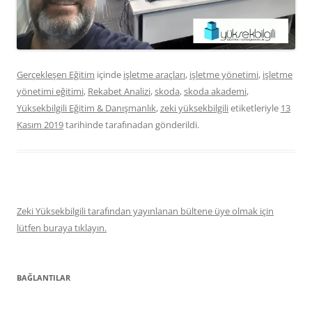
Gerçekleşen Eğitim
içinde
işletme araçları
,
işletme yönetimi
,
işletme
yönetimi eğitimi
,
Rekabet Analizi
,
skoda
,
skoda akademi
,
Yüksekbilgili Eğitim & Danışmanlık
,
zeki yüksekbilgili
etiketleriyle
13
Kasım 2019
tarihinde
tarafınadan gönderildi.
Zeki Yüksekbilgili tarafından yayınlanan bültene üye olmak için
lütfen buraya tıklayın.
BAĞLANTILAR