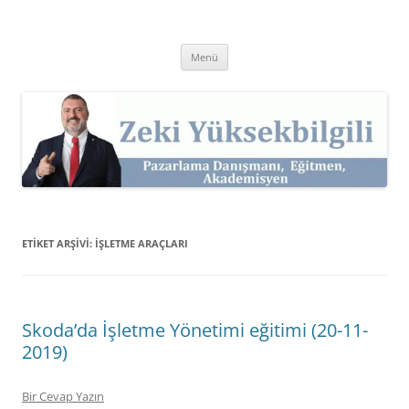
İçeriğe
atla
Zeki Yüksekbilgili
Pazarlama Danışmanı, Eğitmen ve Akademisyen Zeki Yüksekbilgili'nin
Kişisel Web Sitesi.
Menü
ETIKET ARŞIVI:
IŞLETME ARAÇLARI
Skoda’da İşletme Yönetimi eğitimi (20-11-
2019)
Bir Cevap Yazın