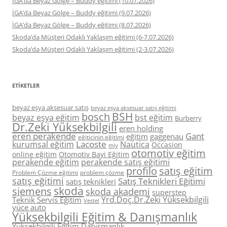
İGA’da Beyaz Gölge – Buddy eğitimi (10.07.2026)
İGA’da Beyaz Gölge – Buddy eğitimi (9.07.2026)
İGA’da Beyaz Gölge – Buddy eğitimi (8.07.2026)
Skoda’da Müşteri Odaklı Yaklaşım eğitimi (6-7.07.2026)
Skoda’da Müşteri Odaklı Yaklaşım eğitimi (2-3.07.2026)
ETIKETLER
beyaz eşya aksesuar satış
beyaz eşya aksesuar satış eğitimi
BSH
bosch
beyaz eşya eğitim
bst eğitim
Burberry
Dr.Zeki Yüksekbilgili
eren holding
eren perakende
Gant
eğitim
gaggenau
eğiticinin eğitimi
Lacoste
kurumsal eğitim
Nautica
Occasion
miy
otomotiv eğitim
online eğitim
Otomotiv Bayi Eğitim
perakende eğitim
perakende satış eğitimi
profilo
satış eğitim
Problem Çözme eğitimi
problem çözme
satış eğitimi
Satış Teknikleri Eğitimi
satış teknikleri
skoda
siemens
skoda akademi
superstep
Yrd.Doç.Dr.Zeki Yüksekbilgili
Teknik Servis Eğitim
Vestel
yüce auto
Yüksekbilgili Eğitim & Danışmanlık
Yüksekbilgili Eğitim Danışmanlık