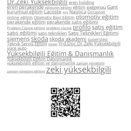
Dr.Zeki Yüksekbilgili
eren holding
eren perakende
Gant
eğitim
gaggenau
eğiticinin eğitimi
Lacoste
kurumsal eğitim
Nautica
Occasion
miy
otomotiv eğitim
online eğitim
Otomotiv Bayi Eğitim
perakende eğitim
perakende satış eğitimi
profilo
satış eğitim
Problem Çözme eğitimi
problem çözme
satış eğitimi
Satış Teknikleri Eğitimi
satış teknikleri
skoda
siemens
skoda akademi
superstep
Yrd.Doç.Dr.Zeki Yüksekbilgili
Teknik Servis Eğitim
Vestel
yüce auto
Yüksekbilgili Eğitim & Danışmanlık
Yüksekbilgili Eğitim Danışmanlık
yüksekbilgili eğitim ve danışmanlık
zaman yönetimi
zeki yüksekbilgili
zaman yönetimi eğitimi