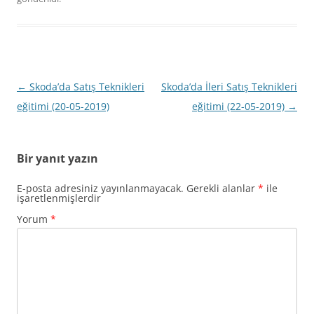
Yazı
←
Skoda’da Satış Teknikleri
Skoda’da İleri Satış Teknikleri
dolaşımı
eğitimi (20-05-2019)
eğitimi (22-05-2019)
→
Bir yanıt yazın
E-posta adresiniz yayınlanmayacak.
Gerekli alanlar
*
ile
işaretlenmişlerdir
Yorum
*