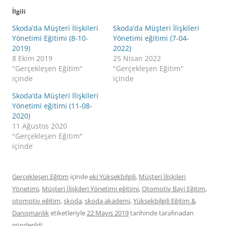
İlgili
Skoda’da Müşteri İlişkileri
Skoda’da Müşteri İlişkileri
Yönetimi Eğitimi (8-10-
Yönetimi eğitimi (7-04-
2019)
2022)
8 Ekim 2019
25 Nisan 2022
"Gerçekleşen Eğitim"
"Gerçekleşen Eğitim"
içinde
içinde
Skoda’da Müşteri İlişkileri
Yönetimi eğitimi (11-08-
2020)
11 Ağustos 2020
"Gerçekleşen Eğitim"
içinde
Gerçekleşen Eğitim
içinde
eki Yüksekbilgili
,
Müşteri İlişkileri
Yönetimi
,
Müşteri İlişkileri Yönetimi eğitimi
,
Otomotiv Bayi Eğitim
,
otomotiv eğitim
,
skoda
,
skoda akademi
,
Yüksekbilgili Eğitim &
Danışmanlık
etiketleriyle
22 Mayıs 2019
tarihinde
tarafınadan
gönderildi.