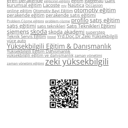
eren perakende
Gant
eğitim
gaggenau
eğiticinin eğitimi
Lacoste
kurumsal eğitim
Nautica
Occasion
miy
otomotiv eğitim
online eğitim
Otomotiv Bayi Eğitim
perakende eğitim
perakende satış eğitimi
profilo
satış eğitim
Problem Çözme eğitimi
problem çözme
satış eğitimi
Satış Teknikleri Eğitimi
satış teknikleri
skoda
siemens
skoda akademi
superstep
Yrd.Doç.Dr.Zeki Yüksekbilgili
Teknik Servis Eğitim
Vestel
yüce auto
Yüksekbilgili Eğitim & Danışmanlık
Yüksekbilgili Eğitim Danışmanlık
yüksekbilgili eğitim ve danışmanlık
zaman yönetimi
zeki yüksekbilgili
zaman yönetimi eğitimi