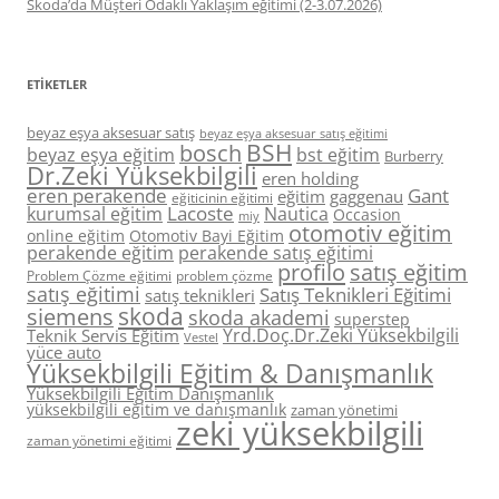
Skoda’da Müşteri Odaklı Yaklaşım eğitimi (2-3.07.2026)
ETIKETLER
beyaz eşya aksesuar satış
beyaz eşya aksesuar satış eğitimi
BSH
bosch
beyaz eşya eğitim
bst eğitim
Burberry
Dr.Zeki Yüksekbilgili
eren holding
eren perakende
Gant
eğitim
gaggenau
eğiticinin eğitimi
Lacoste
kurumsal eğitim
Nautica
Occasion
miy
otomotiv eğitim
online eğitim
Otomotiv Bayi Eğitim
perakende eğitim
perakende satış eğitimi
profilo
satış eğitim
Problem Çözme eğitimi
problem çözme
satış eğitimi
Satış Teknikleri Eğitimi
satış teknikleri
skoda
siemens
skoda akademi
superstep
Yrd.Doç.Dr.Zeki Yüksekbilgili
Teknik Servis Eğitim
Vestel
yüce auto
Yüksekbilgili Eğitim & Danışmanlık
Yüksekbilgili Eğitim Danışmanlık
yüksekbilgili eğitim ve danışmanlık
zaman yönetimi
zeki yüksekbilgili
zaman yönetimi eğitimi