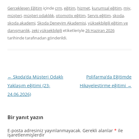
Gerçekleşen Eğitim
içinde
crm
,
eğitim
,
hizmet
,
kurumsal eğitim
,
miy
,
müşteri
,
müşteri odaklılık
,
otomotiv eğitim
,
Servis eğitim
,
skoda
,
skoda akademi
,
Skoda Deneyim Akademisi
,
yüksekbilgili eğitim ve
danışmanlık
,
zeki yüksekbilgili
etiketleriyle
26 Haziran 2026
tarihinde
tarafınadan gönderildi.
Yazı
←
Skoda’da Müşteri Odaklı
Polifarma’da Eğitimde
dolaşımı
Yaklaşım eğitimi (23-
Hikayeleştirme eğitimi
→
24.06.2026)
Bir yanıt yazın
E-posta adresiniz yayınlanmayacak.
Gerekli alanlar
*
ile
işaretlenmişlerdir