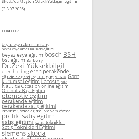
Skoda’da Müşteri Odaklı Yaklaşım eğitimi
(2-3.07.2026)
ETIKETLER
beyaz eşya aksesuar satış
beyaz eşya aksesuar satış eğitimi
BSH
bosch
beyaz eşya eğitim
bst eğitim
Burberry
Dr.Zeki Yüksekbilgili
eren perakende
eren holding
Gant
eğitim
gaggenau
eğiticinin eğitimi
Lacoste
kurumsal eğitim
miy
Nautica
Occasion
online eğitim
Otomotiv Bayi Eğitim
otomotiv eğitim
perakende eğitim
perakende satış eğitimi
Problem Çözme eğitimi
problem çözme
profilo
satış eğitim
satış eğitimi
satış teknikleri
Satış Teknikleri Eğitimi
skoda
siemens
skoda akademi