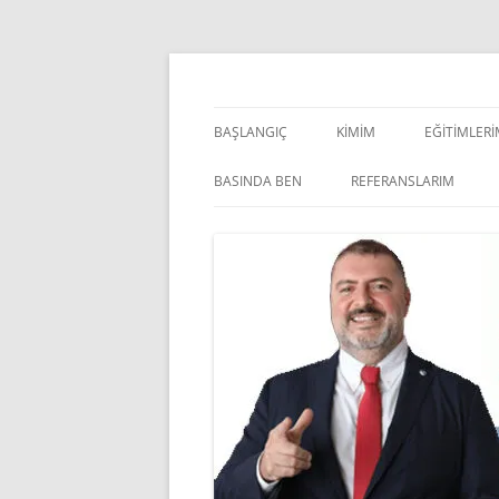
İçeriğe
atla
Pazarlama Danışmanı, Eğitmen ve Akademisye
Zeki Yüksekbilgili
BAŞLANGIÇ
KIMIM
EĞITIMLER
YÖNETSEL 
BASINDA BEN
REFERANSLARIM
KIŞISEL GE
INDOOR V