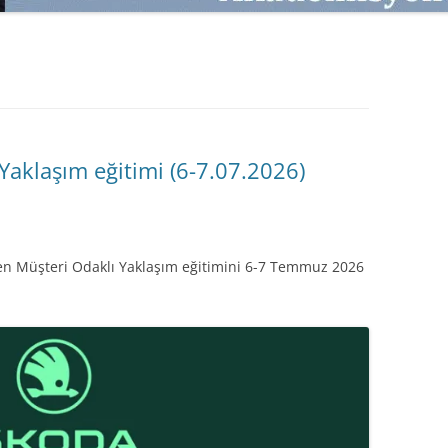
SATMAK
TEB KOBI TV
TÜKETICI DAVRANIŞLARI
SATIŞ – PAZARLAMA ÖYKÜLERI
INTERDISCIPLINARY REFLECTIONS
OF DIGITAL TRANSFORMATION
PERAKENDE METRIKLERI
Yaklaşım eğitimi (6-7.07.2026)
HIZLI MODA TÜKETICILERININ
MAĞAZA ATMOSFERINE
VERDIKLERI ÖNEM
üren Müşteri Odaklı Yaklaşım eğitimini 6-7 Temmuz 2026
PAZARLAMADA YENI USTALIK
PAZARLAMA TEMELLERI
PAZARLAMA MUCIZE DEĞILDIR
PAZARLAMA CANAVARI