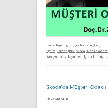
Gerçekleşen Eğitim
içinde
crm
,
eğitim
,
hizm
eğitim
,
Servis eğitim
,
skoda
,
skoda akademi
danışmanlık
,
zeki yüksekbilgili
etiketleriyle
Skoda’da Müşteri Odaklı 
Bir Cevap Yazın