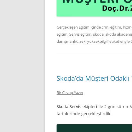
Gerçekleşen Eğitim
içinde
crm
,
eğitim
,
hizm
eğitim
,
Servis eğitim
,
skoda
,
skoda akademi
danışmanlık
,
zeki yüksekbilgili
etiketleriyle
Skoda’da Müşteri Odaklı 
Bir Cevap Yazın
Skoda Servis ekipleri ile 2 gün süren
tarihlerinde gerçekleştirdik.