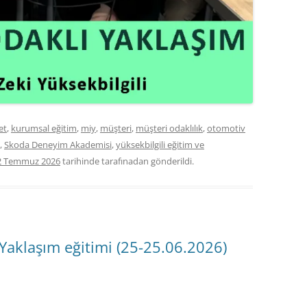
et
,
kurumsal eğitim
,
miy
,
müşteri
,
müşteri odaklılık
,
otomotiv
,
Skoda Deneyim Akademisi
,
yüksekbilgili eğitim ve
2 Temmuz 2026
tarihinde
tarafınadan gönderildi.
Yaklaşım eğitimi (25-25.06.2026)