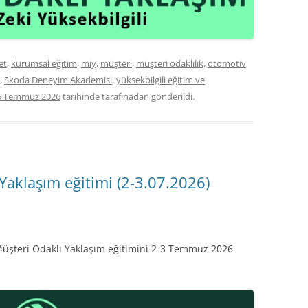
et
,
kurumsal eğitim
,
miy
,
müşteri
,
müşteri odaklılık
,
otomotiv
,
Skoda Deneyim Akademisi
,
yüksekbilgili eğitim ve
6 Temmuz 2026
tarihinde
tarafınadan gönderildi.
Yaklaşım eğitimi (2-3.07.2026)
 Müşteri Odaklı Yaklaşım eğitimini 2-3 Temmuz 2026