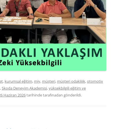
et
,
kurumsal eğitim
,
miy
,
müşteri
,
müşteri odaklılık
,
otomotiv
,
Skoda Deneyim Akademisi
,
yüksekbilgili eğitim ve
26 Haziran 2026
tarihinde
tarafınadan gönderildi.