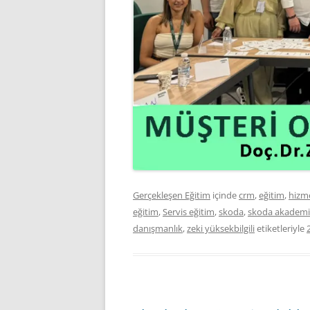
Gerçekleşen Eğitim
içinde
crm
,
eğitim
,
hizm
eğitim
,
Servis eğitim
,
skoda
,
skoda akademi
danışmanlık
,
zeki yüksekbilgili
etiketleriyle