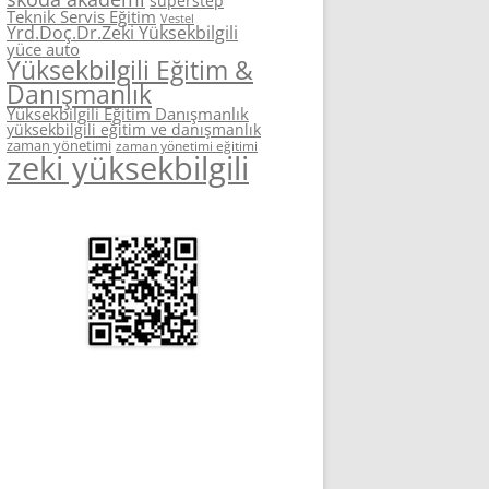
superstep
Teknik Servis Eğitim
Vestel
Yrd.Doç.Dr.Zeki Yüksekbilgili
yüce auto
Yüksekbilgili Eğitim &
Danışmanlık
Yüksekbilgili Eğitim Danışmanlık
yüksekbilgili eğitim ve danışmanlık
zaman yönetimi
zaman yönetimi eğitimi
zeki yüksekbilgili