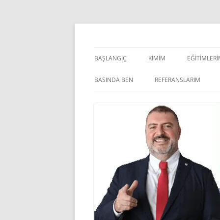
İçeriğe
atla
Pazarlama Danışmanı, Eğitmen ve Akademisye
Zeki Yüksekbilgili
BAŞLANGIÇ
KIMIM
EĞITIMLER
YÖNETSEL 
BASINDA BEN
REFERANSLARIM
KIŞISEL GE
INDOOR V