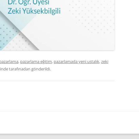
pazarlama
,
pazarlama eğitim
,
pazarlamada yeni ustalık
,
zeki
hinde
tarafınadan gönderildi.