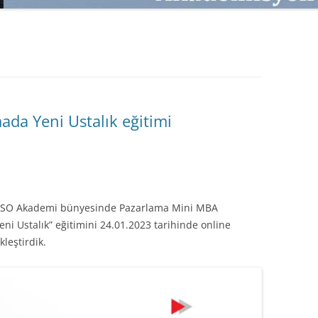
SATMAK
TEB KOBI TV
TÜKETICI DAVRANIŞLARI
SATIŞ – PAZARLAMA ÖYKÜLERI
INTERDISCIPLINARY REFLECTIONS
OF DIGITAL TRANSFORMATION
PERAKENDE METRIKLERI
da Yeni Ustalık eğitimi
HIZLI MODA TÜKETICILERININ
MAĞAZA ATMOSFERINE
VERDIKLERI ÖNEM
PAZARLAMADA YENI USTALIK
in İSO Akademi bünyesinde Pazarlama Mini MBA
PAZARLAMA TEMELLERI
 Ustalık” eğitimini 24.01.2023 tarihinde online
leştirdik.
PAZARLAMA MUCIZE DEĞILDIR
PAZARLAMA CANAVARI