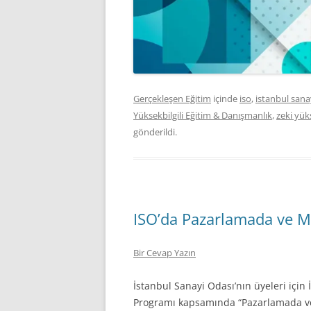
Gerçekleşen Eğitim
içinde
iso
,
istanbul sana
Yüksekbilgili Eğitim & Danışmanlık
,
zeki yüks
gönderildi.
ISO’da Pazarlamada ve Ma
Bir Cevap Yazın
İstanbul Sanayi Odası’nın üyeleri iç
Programı kapsamında “Pazarlamada ve 