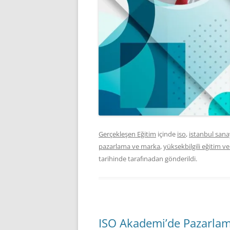
Gerçekleşen Eğitim
içinde
iso
,
istanbul sana
pazarlama ve marka
,
yüksekbilgili eğitim v
tarihinde
tarafınadan gönderildi.
ISO Akademi’de Pazarlama