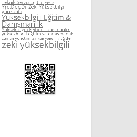
Teknik Servis Eğitim
Vestel
Yrd.Doç.Dr.Zeki Yüksekbilgili
yüce auto
Yüksekbilgili Eğitim &
Danışmanlık
Yüksekbilgili Eğitim Danışmanlık
yüksekbilgili eğitim ve danışmanlık
zaman yönetimi
zaman yönetimi eğitimi
zeki yüksekbilgili