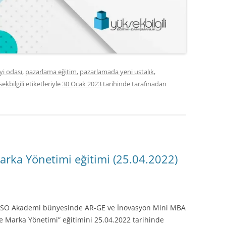
yi odası
,
pazarlama eğitim
,
pazarlamada yeni ustalık
,
ekbilgili
etiketleriyle
30 Ocak 2023
tarihinde
tarafınadan
rka Yönetimi eğitimi (25.04.2022)
in İSO Akademi bünyesinde AR-GE ve İnovasyon Mini MBA
Marka Yönetimi” eğitimini 25.04.2022 tarihinde