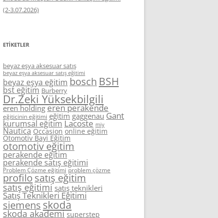
(2-3.07.2026)
ETIKETLER
beyaz eşya aksesuar satış
beyaz eşya aksesuar satış eğitimi
BSH
bosch
beyaz eşya eğitim
bst eğitim
Burberry
Dr.Zeki Yüksekbilgili
eren perakende
eren holding
Gant
eğitim
gaggenau
eğiticinin eğitimi
Lacoste
kurumsal eğitim
miy
Nautica
Occasion
online eğitim
Otomotiv Bayi Eğitim
otomotiv eğitim
perakende eğitim
perakende satış eğitimi
Problem Çözme eğitimi
problem çözme
profilo
satış eğitim
satış eğitimi
satış teknikleri
Satış Teknikleri Eğitimi
skoda
siemens
skoda akademi
superstep