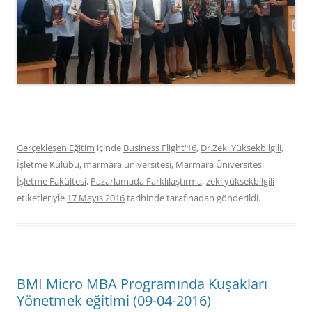
Gerçekleşen Eğitim
içinde
Business Flight'16
,
Dr.Zeki Yüksekbilgili
,
İşletme Kulübü
,
marmara üniversitesi
,
Marmara Üniversitesi
İşletme Fakültesi
,
Pazarlamada Farklılaştırma
,
zeki yüksekbilgili
etiketleriyle
17 Mayıs 2016
tarihinde
tarafınadan gönderildi.
BMI Micro MBA Programında Kuşakları
Yönetmek eğitimi (09-04-2016)