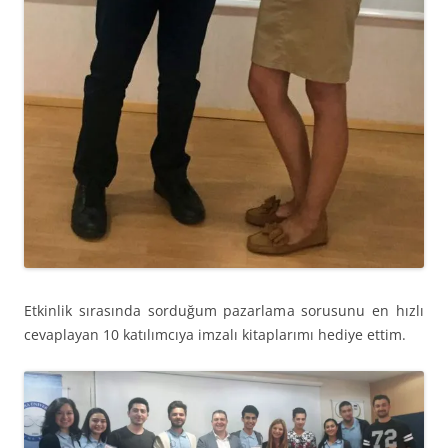
Etkinlik sırasında sorduğum pazarlama sorusunu en hızlı
cevaplayan 10 katılımcıya imzalı kitaplarımı hediye ettim.