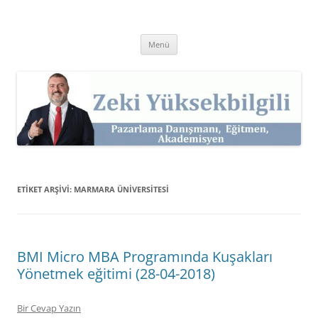
İçeriğe
atla
Zeki Yüksekbilgili
Pazarlama Danışmanı, Eğitmen ve Akademisyen Zeki Yüksekbilgili'nin
Kişisel Web Sitesi.
Menü
ETIKET ARŞIVI:
MARMARA ÜNIVERSITESI
BMI Micro MBA Programında Kuşakları
Yönetmek eğitimi (28-04-2018)
Bir Cevap Yazın