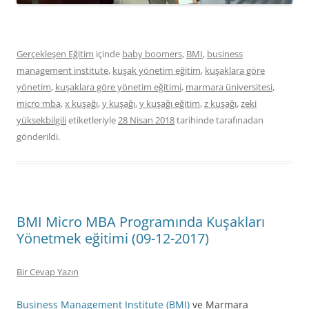
Gerçekleşen Eğitim
içinde
baby boomers
,
BMI
,
business
management institute
,
kuşak yönetim eğitim
,
kuşaklara göre
yönetim
,
kuşaklara göre yönetim eğitimi
,
marmara üniversitesi
,
micro mba
,
x kuşağı
,
y kuşağı
,
y kuşağı eğitim
,
z kuşağı
,
zeki
yüksekbilgili
etiketleriyle
28 Nisan 2018
tarihinde
tarafınadan
gönderildi.
BMI Micro MBA Programında Kuşakları
Yönetmek eğitimi (09-12-2017)
Bir Cevap Yazın
Business Management Institute (BMI)
ve Marmara