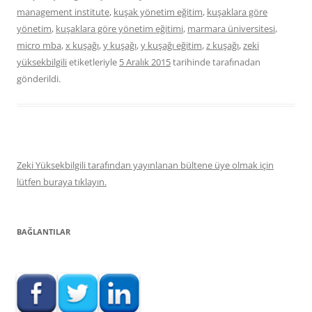
management institute
,
kuşak yönetim eğitim
,
kuşaklara göre
yönetim
,
kuşaklara göre yönetim eğitimi
,
marmara üniversitesi
,
micro mba
,
x kuşağı
,
y kuşağı
,
y kuşağı eğitim
,
z kuşağı
,
zeki
yüksekbilgili
etiketleriyle
5 Aralık 2015
tarihinde
tarafınadan
gönderildi.
Zeki Yüksekbilgili tarafından yayınlanan bültene üye olmak için
lütfen buraya tıklayın.
BAĞLANTILAR