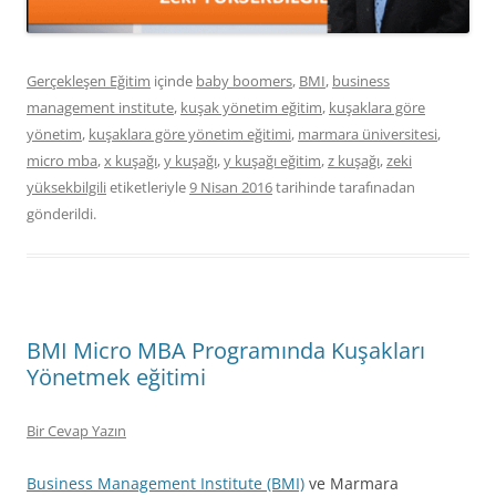
Gerçekleşen Eğitim
içinde
baby boomers
,
BMI
,
business
management institute
,
kuşak yönetim eğitim
,
kuşaklara göre
yönetim
,
kuşaklara göre yönetim eğitimi
,
marmara üniversitesi
,
micro mba
,
x kuşağı
,
y kuşağı
,
y kuşağı eğitim
,
z kuşağı
,
zeki
yüksekbilgili
etiketleriyle
9 Nisan 2016
tarihinde
tarafınadan
gönderildi.
BMI Micro MBA Programında Kuşakları
Yönetmek eğitimi
Bir Cevap Yazın
Business Management Institute (BMI)
ve Marmara