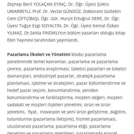
Zeynep Beril YOLAÇAN EYİNÇ, Dr. Öğr. Üyesi Şükrü
UMARBEYLİ, Prof. Dr. Veclal GÜNDÜZ, Doktorant Gültekin
Cem ÇİFTÇİBAŞI, Öğr. Gör. Hurşit Ertuğrul DERE, Dr. Öğr.
Üyesi Tuğçe Ezgi SOYALTIN, Dr. Öğr. Üyesi Kemal Özkan
YILMAZ, Dr.Selda FINDIKLI’nın bölüm yazarları olduğu kitap
Ekin Yayınevi tarafından yayınlandı.
Pazarlama İlkeleri ve Yönetimi
kitabı
;
pazarlama
yönetiminde temel kavramlar, pazarlama ve pazarlama
çevresi, pazarlama araştirmasi, tüketici pazarlari ve tüketici
davranişlari, endüstriyel pazarlar, stratejik pazarlama
planlamasi, işletme ve stratejileri, pazar bölümlendirme ve
hedef pazar seçimi, konumlandirma, yeniden
konumlandirma ve farklilaştirma, müşteri değeri, müşteri
sadakati ve müşteri ilişkileri yönetimi, ürün ve ürün
yönetimi, fiyat, inovasyon ve yeni ürün geliştirme, dağitim,
tutundurma (pazarlama iletişimi), hizmet pazarlamasi,
uluslararasi pazarlama, pazarlama etiği, pazarlama
denetimi ve pazarlama metrikleri, pazarlamada güncel