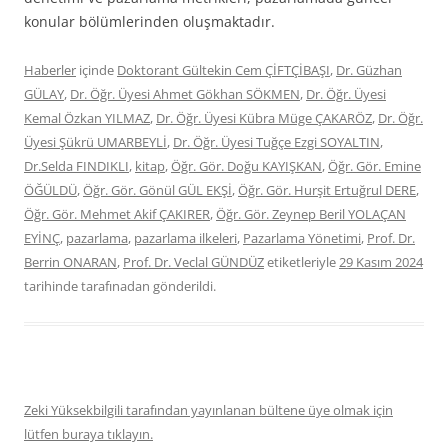
konular bölümlerinden oluşmaktadır.
Haberler
içinde
Doktorant Gültekin Cem ÇİFTÇİBAŞI
,
Dr. Güzhan
GÜLAY
,
Dr. Öğr. Üyesi Ahmet Gökhan SÖKMEN
,
Dr. Öğr. Üyesi
Kemal Özkan YILMAZ
,
Dr. Öğr. Üyesi Kübra Müge ÇAKARÖZ
,
Dr. Öğr.
Üyesi Şükrü UMARBEYLİ
,
Dr. Öğr. Üyesi Tuğçe Ezgi SOYALTIN
,
Dr.Selda FINDIKLI
,
kitap
,
Öğr. Gör. Doğu KAYIŞKAN
,
Öğr. Gör. Emine
ÖĞÜLDÜ
,
Öğr. Gör. Gönül GÜL EKŞİ
,
Öğr. Gör. Hurşit Ertuğrul DERE
,
Öğr. Gör. Mehmet Akif ÇAKIRER
,
Öğr. Gör. Zeynep Beril YOLAÇAN
EYİNÇ
,
pazarlama
,
pazarlama ilkeleri
,
Pazarlama Yönetimi
,
Prof. Dr.
Berrin ONARAN
,
Prof. Dr. Veclal GÜNDÜZ
etiketleriyle
29 Kasım 2024
tarihinde
tarafınadan gönderildi.
Zeki Yüksekbilgili tarafından yayınlanan bültene üye olmak için
lütfen buraya tıklayın.