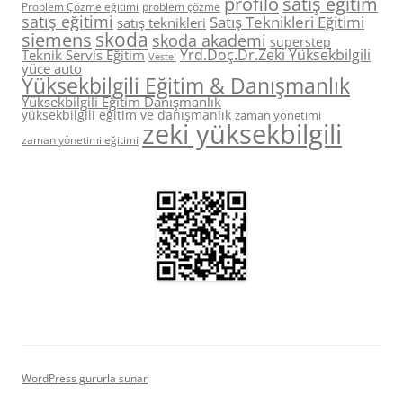
profilo
satış eğitim
Problem Çözme eğitimi
problem çözme
satış eğitimi
Satış Teknikleri Eğitimi
satış teknikleri
skoda
siemens
skoda akademi
superstep
Yrd.Doç.Dr.Zeki Yüksekbilgili
Teknik Servis Eğitim
Vestel
yüce auto
Yüksekbilgili Eğitim & Danışmanlık
Yüksekbilgili Eğitim Danışmanlık
yüksekbilgili eğitim ve danışmanlık
zaman yönetimi
zeki yüksekbilgili
zaman yönetimi eğitimi
WordPress gururla sunar