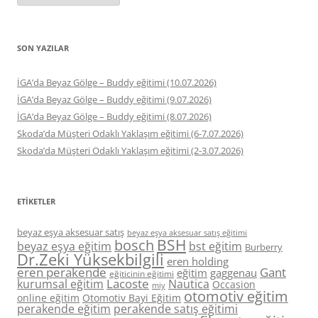
SON YAZILAR
İGA’da Beyaz Gölge – Buddy eğitimi (10.07.2026)
İGA’da Beyaz Gölge – Buddy eğitimi (9.07.2026)
İGA’da Beyaz Gölge – Buddy eğitimi (8.07.2026)
Skoda’da Müşteri Odaklı Yaklaşım eğitimi (6-7.07.2026)
Skoda’da Müşteri Odaklı Yaklaşım eğitimi (2-3.07.2026)
ETIKETLER
beyaz eşya aksesuar satış
beyaz eşya aksesuar satış eğitimi
BSH
bosch
beyaz eşya eğitim
bst eğitim
Burberry
Dr.Zeki Yüksekbilgili
eren holding
eren perakende
Gant
eğitim
gaggenau
eğiticinin eğitimi
Lacoste
kurumsal eğitim
Nautica
Occasion
miy
otomotiv eğitim
online eğitim
Otomotiv Bayi Eğitim
perakende eğitim
perakende satış eğitimi