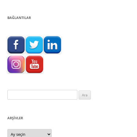
BAĞLANTILAR
Arama:
ARŞIVLER
Arşivler