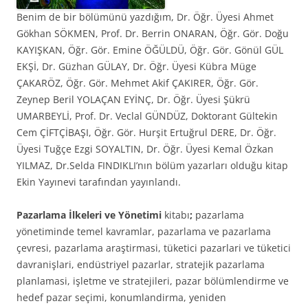
Benim de bir bölümünü yazdığım, Dr. Öğr. Üyesi Ahmet
Gökhan SÖKMEN, Prof. Dr. Berrin ONARAN, Öğr. Gör. Doğu
KAYIŞKAN, Öğr. Gör. Emine ÖĞÜLDÜ, Öğr. Gör. Gönül GÜL
EKŞİ, Dr. Güzhan GÜLAY, Dr. Öğr. Üyesi Kübra Müge
ÇAKARÖZ, Öğr. Gör. Mehmet Akif ÇAKIRER, Öğr. Gör.
Zeynep Beril YOLAÇAN EYİNÇ, Dr. Öğr. Üyesi Şükrü
UMARBEYLİ, Prof. Dr. Veclal GÜNDÜZ, Doktorant Gültekin
Cem ÇİFTÇİBAŞI, Öğr. Gör. Hurşit Ertuğrul DERE, Dr. Öğr.
Üyesi Tuğçe Ezgi SOYALTIN, Dr. Öğr. Üyesi Kemal Özkan
YILMAZ, Dr.Selda FINDIKLI’nın bölüm yazarları olduğu kitap
Ekin Yayınevi tarafından yayınlandı.
Pazarlama İlkeleri ve Yönetimi
kitabı
;
pazarlama
yönetiminde temel kavramlar, pazarlama ve pazarlama
çevresi, pazarlama araştirmasi, tüketici pazarlari ve tüketici
davranişlari, endüstriyel pazarlar, stratejik pazarlama
planlamasi, işletme ve stratejileri, pazar bölümlendirme ve
hedef pazar seçimi, konumlandirma, yeniden