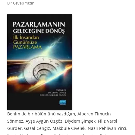
Bir Cevap Yazın
Benim de bir bölümünü yazdığım, Alperen Timuçin
Sönmez, Ayşe Aygün Özgöz, Diydem Şimşek, Filiz Varol
Gürder, Gazal Cengiz, Makbule Civelek, Nazlı Pehlivan Yirci,