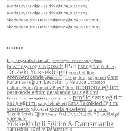
İGA’da Beyaz Gölge – Buddy eğitimi (9.07.2026)
İGA’da Beyaz Gölge – Buddy eğitimi (8.07.2026)
Skoda’da Müşteri Odaklı Yaklaşım eğitimi (6-7.07.2026)
Skoda’da Müşteri Odaklı Yaklaşım eğitimi (2-3.07.2026)
ETIKETLER
beyaz eşya aksesuar satış
beyaz eşya aksesuar satış eğitimi
BSH
bosch
beyaz eşya eğitim
bst eğitim
Burberry
Dr.Zeki Yüksekbilgili
eren holding
eren perakende
Gant
eğitim
gaggenau
eğiticinin eğitimi
Lacoste
kurumsal eğitim
Nautica
Occasion
miy
otomotiv eğitim
online eğitim
Otomotiv Bayi Eğitim
perakende eğitim
perakende satış eğitimi
profilo
satış eğitim
Problem Çözme eğitimi
problem çözme
satış eğitimi
Satış Teknikleri Eğitimi
satış teknikleri
skoda
siemens
skoda akademi
superstep
Yrd.Doç.Dr.Zeki Yüksekbilgili
Teknik Servis Eğitim
Vestel
yüce auto
Yüksekbilgili Eğitim & Danışmanlık
Yüksekbilgili Eğitim Danışmanlık