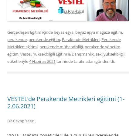
Gerçekleşen Eğitim
içinde
beyaz eşya
,
beyaz eşya mağaza eğitim
,
perakende
,
perakende eğitim
,
Perakende Metrikleri
,
Perakende
Metrikleri eğitimi
,
perakende mühendisliği
,
perakende yönetim
eğitim
,
Vestel
,
Yüksekbilgili Eğitim & Danışmanlık
,
zeki yüksekbilgili
etiketleriyle
4 Haziran 2021
tarihinde
tarafınadan gönderildi.
VESTEL’de Perakende Metrikleri eğitimi (1-
2.06.2021)
Bir Cevap Yazın
VESTEL Mağaza Yöneticileri ile 2 gün süren “Perakende