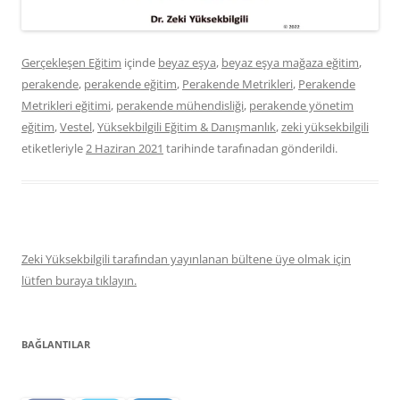
Gerçekleşen Eğitim
içinde
beyaz eşya
,
beyaz eşya mağaza eğitim
,
perakende
,
perakende eğitim
,
Perakende Metrikleri
,
Perakende
Metrikleri eğitimi
,
perakende mühendisliği
,
perakende yönetim
eğitim
,
Vestel
,
Yüksekbilgili Eğitim & Danışmanlık
,
zeki yüksekbilgili
etiketleriyle
2 Haziran 2021
tarihinde
tarafınadan gönderildi.
Zeki Yüksekbilgili tarafından yayınlanan bültene üye olmak için
lütfen buraya tıklayın.
BAĞLANTILAR