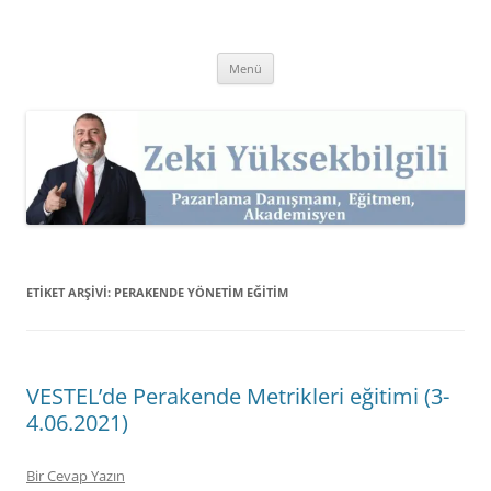
İçeriğe
atla
Zeki Yüksekbilgili
Pazarlama Danışmanı, Eğitmen ve Akademisyen Zeki Yüksekbilgili'nin
Kişisel Web Sitesi.
Menü
ETIKET ARŞIVI:
PERAKENDE YÖNETIM EĞITIM
VESTEL’de Perakende Metrikleri eğitimi (3-
4.06.2021)
Bir Cevap Yazın