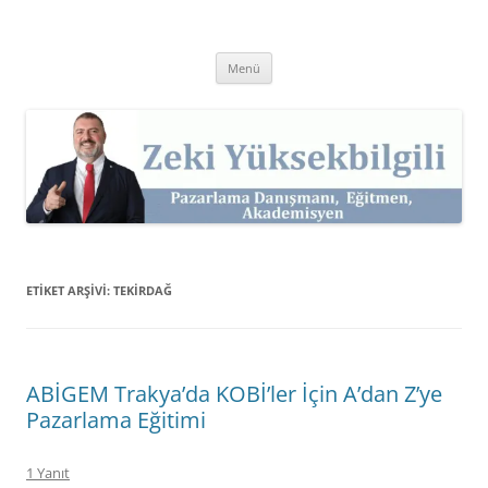
İçeriğe
atla
Zeki Yüksekbilgili
Pazarlama Danışmanı, Eğitmen ve Akademisyen Zeki Yüksekbilgili'nin
Kişisel Web Sitesi.
Menü
ETIKET ARŞIVI:
TEKIRDAĞ
ABİGEM Trakya’da KOBİ’ler İçin A’dan Z’ye
Pazarlama Eğitimi
1 Yanıt