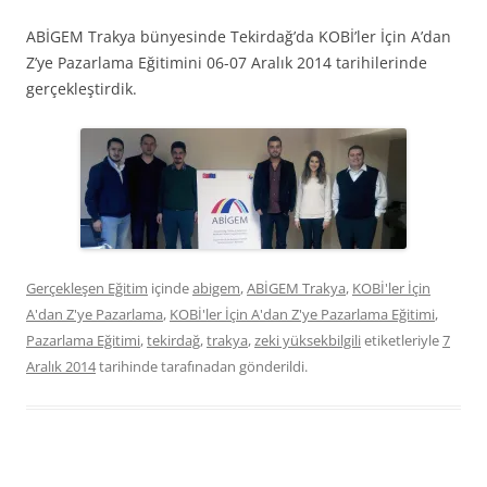
ABİGEM Trakya bünyesinde Tekirdağ’da KOBİ’ler İçin A’dan
Z’ye Pazarlama Eğitimini 06-07 Aralık 2014 tarihilerinde
gerçekleştirdik.
Gerçekleşen Eğitim
içinde
abigem
,
ABİGEM Trakya
,
KOBİ'ler İçin
A'dan Z'ye Pazarlama
,
KOBİ'ler İçin A'dan Z'ye Pazarlama Eğitimi
,
Pazarlama Eğitimi
,
tekirdağ
,
trakya
,
zeki yüksekbilgili
etiketleriyle
7
Aralık 2014
tarihinde
tarafınadan gönderildi.