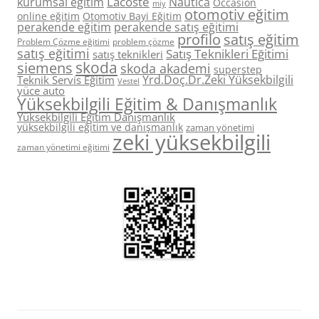
Lacoste
kurumsal eğitim
Nautica
Occasion
miy
otomotiv eğitim
online eğitim
Otomotiv Bayi Eğitim
perakende eğitim
perakende satış eğitimi
profilo
satış eğitim
Problem Çözme eğitimi
problem çözme
satış eğitimi
Satış Teknikleri Eğitimi
satış teknikleri
skoda
siemens
skoda akademi
superstep
Yrd.Doç.Dr.Zeki Yüksekbilgili
Teknik Servis Eğitim
Vestel
yüce auto
Yüksekbilgili Eğitim & Danışmanlık
Yüksekbilgili Eğitim Danışmanlık
yüksekbilgili eğitim ve danışmanlık
zaman yönetimi
zeki yüksekbilgili
zaman yönetimi eğitimi