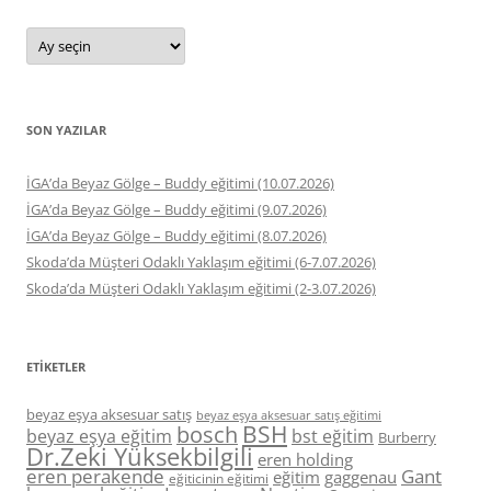
Arşivler
SON YAZILAR
İGA’da Beyaz Gölge – Buddy eğitimi (10.07.2026)
İGA’da Beyaz Gölge – Buddy eğitimi (9.07.2026)
İGA’da Beyaz Gölge – Buddy eğitimi (8.07.2026)
Skoda’da Müşteri Odaklı Yaklaşım eğitimi (6-7.07.2026)
Skoda’da Müşteri Odaklı Yaklaşım eğitimi (2-3.07.2026)
ETIKETLER
beyaz eşya aksesuar satış
beyaz eşya aksesuar satış eğitimi
BSH
bosch
beyaz eşya eğitim
bst eğitim
Burberry
Dr.Zeki Yüksekbilgili
eren holding
eren perakende
Gant
eğitim
gaggenau
eğiticinin eğitimi