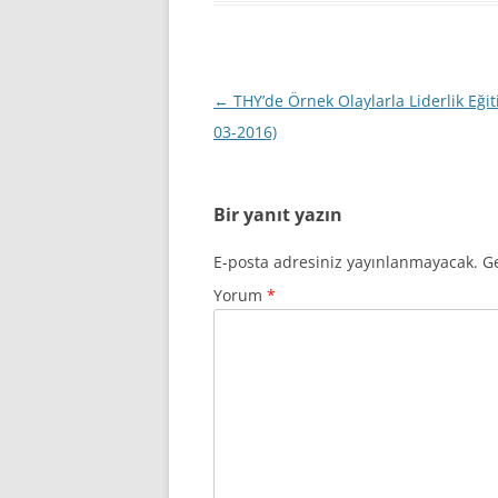
Yazı
←
THY’de Örnek Olaylarla Liderlik Eğit
dolaşımı
03-2016)
Bir yanıt yazın
E-posta adresiniz yayınlanmayacak.
Ge
Yorum
*