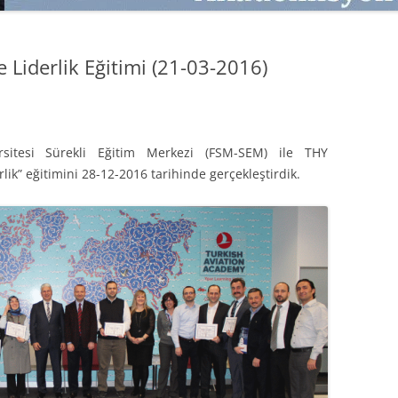
SATMAK
TEB KOBI TV
TÜKETICI DAVRANIŞLARI
SATIŞ – PAZARLAMA ÖYKÜLERI
e Liderlik Eğitimi (21-03-2016)
INTERDISCIPLINARY REFLECTIONS
OF DIGITAL TRANSFORMATION
PERAKENDE METRIKLERI
sitesi Sürekli Eğitim Merkezi (FSM-SEM) ile THY
HIZLI MODA TÜKETICILERININ
rlik” eğitimini 28-12-2016 tarihinde gerçekleştirdik.
MAĞAZA ATMOSFERINE
VERDIKLERI ÖNEM
PAZARLAMADA YENI USTALIK
PAZARLAMA TEMELLERI
PAZARLAMA MUCIZE DEĞILDIR
PAZARLAMA CANAVARI