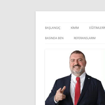
İçeriğe
atla
Pazarlama Danışmanı, Eğitmen ve Akademisye
Zeki Yüksekbilgili
BAŞLANGIÇ
KIMIM
EĞITIMLER
YÖNETSEL 
BASINDA BEN
REFERANSLARIM
KIŞISEL GE
INDOOR V