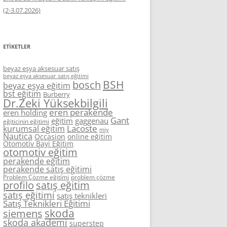
(2-3.07.2026)
ETIKETLER
beyaz eşya aksesuar satış
beyaz eşya aksesuar satış eğitimi
BSH
bosch
beyaz eşya eğitim
bst eğitim
Burberry
Dr.Zeki Yüksekbilgili
eren perakende
eren holding
Gant
eğitim
gaggenau
eğiticinin eğitimi
Lacoste
kurumsal eğitim
miy
Nautica
Occasion
online eğitim
Otomotiv Bayi Eğitim
otomotiv eğitim
perakende eğitim
perakende satış eğitimi
Problem Çözme eğitimi
problem çözme
profilo
satış eğitim
satış eğitimi
satış teknikleri
Satış Teknikleri Eğitimi
skoda
siemens
skoda akademi
superstep