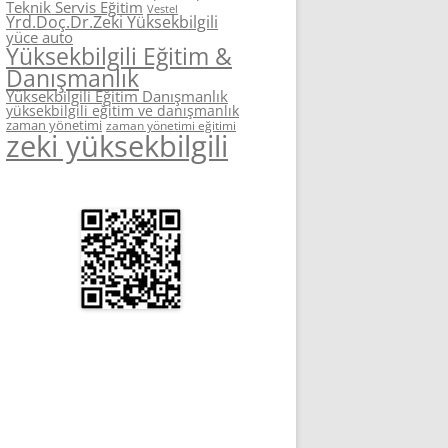
Teknik Servis Eğitim
Vestel
Yrd.Doç.Dr.Zeki Yüksekbilgili
yüce auto
Yüksekbilgili Eğitim &
Danışmanlık
Yüksekbilgili Eğitim Danışmanlık
yüksekbilgili eğitim ve danışmanlık
zaman yönetimi
zaman yönetimi eğitimi
zeki yüksekbilgili