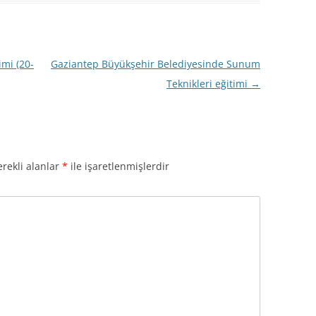
imi (20-
Gaziantep Büyükşehir Belediyesinde Sunum
Teknikleri eğitimi
→
rekli alanlar
*
ile işaretlenmişlerdir