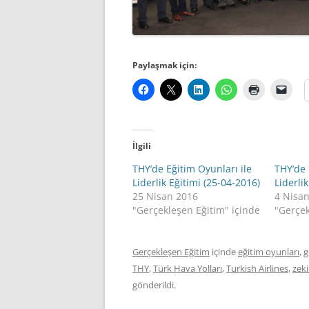
Paylaşmak için:
İlgili
THY’de Eğitim Oyunları ile
THY’de 
Liderlik Eğitimi (25-04-2016)
Liderli
25 Nisan 2016
4 Nisa
"Gerçekleşen Eğitim" içinde
"Gerçek
Gerçekleşen Eğitim
içinde
eğitim oyunları
,
g
THY
,
Türk Hava Yolları
,
Turkish Airlines
,
zeki
gönderildi.