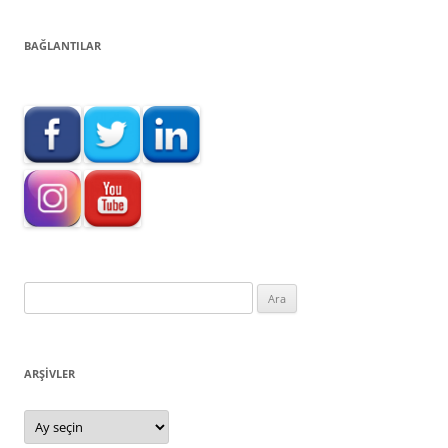
BAĞLANTILAR
Arama:
ARŞIVLER
Arşivler