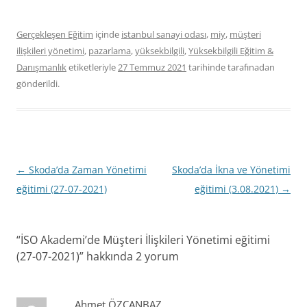
Gerçekleşen Eğitim
içinde
istanbul sanayi odası
,
miy
,
müşteri
ilişkileri yönetimi
,
pazarlama
,
yüksekbilgili
,
Yüksekbilgili Eğitim &
Danışmanlık
etiketleriyle
27 Temmuz 2021
tarihinde
tarafınadan
gönderildi.
Yazı
←
Skoda’da Zaman Yönetimi
Skoda’da İkna ve Yönetimi
dolaşımı
eğitimi (27-07-2021)
eğitimi (3.08.2021)
→
“
İSO Akademi’de Müşteri İlişkileri Yönetimi eğitimi
(27-07-2021)
” hakkında 2 yorum
Ahmet ÖZCANBAZ