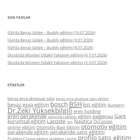
SON YAZILAR
İGA’da Beyaz Gölge – Buddy eğitimi (10.07.2026)
İGA’da Beyaz Gölge – Buddy eğitimi (9.07.2026)
İGA’da Beyaz Gölge – Buddy eğitimi (8.07.2026)
Skoda’da Müşteri Odaklı Yaklaşım eğitimi (6-7.07.2026)
Skoda’da Müşteri Odaklı Yaklaşım eğitimi (2-3.07.2026)
ETIKETLER
beyaz eşya aksesuar satış
beyaz eşya aksesuar satış eğitimi
BSH
bosch
beyaz eşya eğitim
bst eğitim
Burberry
Dr.Zeki Yüksekbilgili
eren holding
eren perakende
Gant
eğitim
gaggenau
eğiticinin eğitimi
Lacoste
kurumsal eğitim
Nautica
Occasion
miy
otomotiv eğitim
online eğitim
Otomotiv Bayi Eğitim
perakende eğitim
perakende satış eğitimi
profilo
satış eğitim
Problem Çözme eğitimi
problem çözme