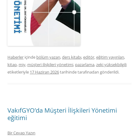
Haberler
içinde
bölüm yazarı
,
ders kitabı
,
editör
,
eğitim yayınları
,
kitap
,
miy
,
müşteri ilişkileri yönetimi
,
pazarlama
,
zeki yüksekbilgili
etiketleriyle
17 Haziran 2026
tarihinde
tarafınadan gönderildi.
VakıfGYO’da Müşteri İlişkileri Yönetimi
eğitimi
Bir Cevap Yazın