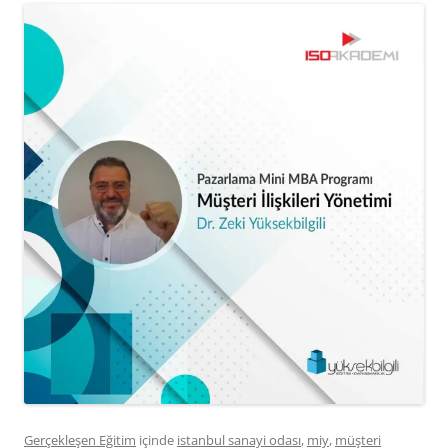
Gerçekleşen Eğitim
içinde
istanbul sanayi odası
,
miy
,
müşteri