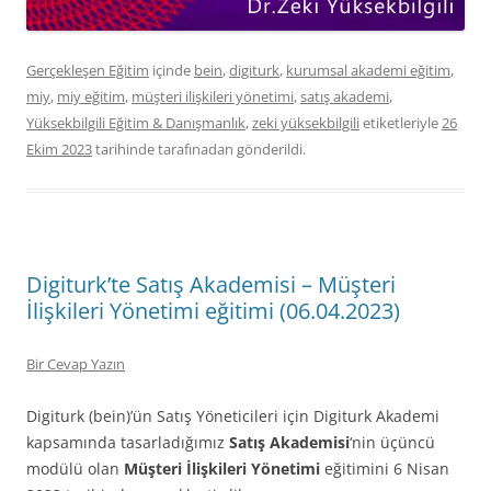
Gerçekleşen Eğitim
içinde
bein
,
digiturk
,
kurumsal akademi eğitim
,
miy
,
miy eğitim
,
müşteri ilişkileri yönetimi
,
satış akademi
,
Yüksekbilgili Eğitim & Danışmanlık
,
zeki yüksekbilgili
etiketleriyle
26
Ekim 2023
tarihinde
tarafınadan gönderildi.
Digiturk’te Satış Akademisi – Müşteri
İlişkileri Yönetimi eğitimi (06.04.2023)
Bir Cevap Yazın
Digiturk (bein)’ün Satış Yöneticileri için Digiturk Akademi
kapsamında tasarladığımız
Satış Akademisi
‘nin üçüncü
modülü olan
Müşteri İlişkileri Yönetimi
eğitimini 6 Nisan