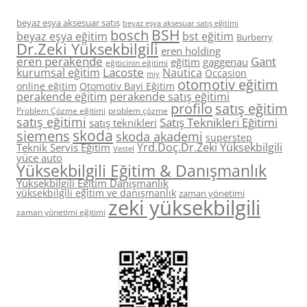
beyaz eşya aksesuar satış
beyaz eşya aksesuar satış eğitimi
BSH
bosch
beyaz eşya eğitim
bst eğitim
Burberry
Dr.Zeki Yüksekbilgili
eren holding
eren perakende
Gant
eğitim
gaggenau
eğiticinin eğitimi
Lacoste
kurumsal eğitim
Nautica
Occasion
miy
otomotiv eğitim
online eğitim
Otomotiv Bayi Eğitim
perakende eğitim
perakende satış eğitimi
profilo
satış eğitim
Problem Çözme eğitimi
problem çözme
satış eğitimi
Satış Teknikleri Eğitimi
satış teknikleri
skoda
siemens
skoda akademi
superstep
Yrd.Doç.Dr.Zeki Yüksekbilgili
Teknik Servis Eğitim
Vestel
yüce auto
Yüksekbilgili Eğitim & Danışmanlık
Yüksekbilgili Eğitim Danışmanlık
yüksekbilgili eğitim ve danışmanlık
zaman yönetimi
zeki yüksekbilgili
zaman yönetimi eğitimi