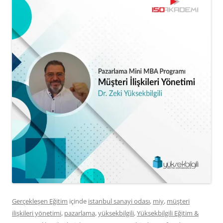
Gerçekleşen Eğitim
içinde
istanbul sanayi odası
,
miy
,
müşteri
ilişkileri yönetimi
,
pazarlama
,
yüksekbilgili
,
Yüksekbilgili Eğitim &