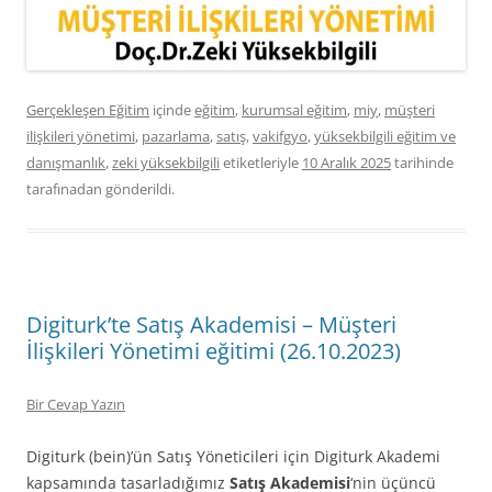
Gerçekleşen Eğitim
içinde
eğitim
,
kurumsal eğitim
,
miy
,
müşteri
ilişkileri yönetimi
,
pazarlama
,
satış
,
vakifgyo
,
yüksekbilgili eğitim ve
danışmanlık
,
zeki yüksekbilgili
etiketleriyle
10 Aralık 2025
tarihinde
tarafınadan gönderildi.
Digiturk’te Satış Akademisi – Müşteri
İlişkileri Yönetimi eğitimi (26.10.2023)
Bir Cevap Yazın
Digiturk (bein)’ün Satış Yöneticileri için Digiturk Akademi
kapsamında tasarladığımız
Satış Akademisi
‘nin üçüncü