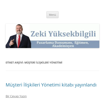
İçeriğe
atla
Zeki Yüksekbilgili
Pazarlama Danışmanı, Eğitmen ve Akademisyen Zeki Yüksekbilgili'nin
Kişisel Web Sitesi.
Menü
ETIKET ARŞIVI:
MÜŞTERI ILIŞKILERI YÖNETIMI
Müşteri İlişkileri Yönetimi kitabı yayınlandı
Bir Cevap Yazın