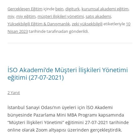
Gerçekleşen Eğitim
içinde
bein
,
digiturk
,
kurumsal akademi eğitim
,
miy
,
miy eğitim
,
müşteri ilişkileri yönetimi
,
satış akademi
,
Yüksekbilgili Eğitim & Danışmanlık
,
zeki yüksekbilgili
etiketleriyle
10
Nisan 2023
tarihinde
tarafınadan gönderildi.
İSO Akademi’de Müşteri İlişkileri Yönetimi
eğitimi (27-07-2021)
2 Yanıt
İstanbul Sanayi Odası’nın üyeleri için İSO Akademi
bünyesinde Pazarlama Mini MBA Programı kapsamında
“Müşteri İlişkileri Yönetimi” eğitimini 27-07-2021 tarihinde
online olarak Zoom altyapısı üzerinden gerçekleştirdik.