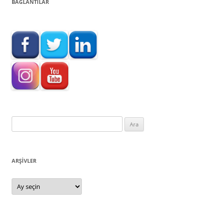
BAĞLANTILAR
Arama:
ARŞIVLER
Arşivler