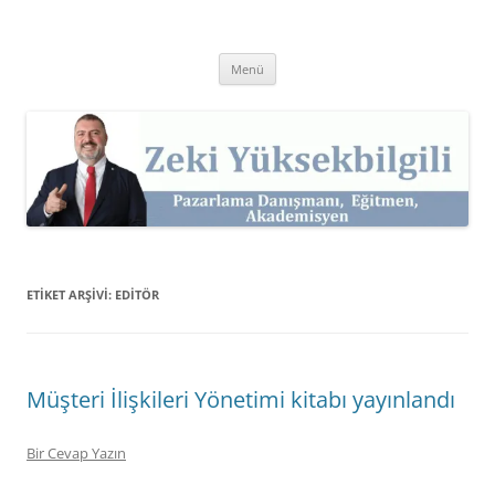
İçeriğe
atla
Zeki Yüksekbilgili
Pazarlama Danışmanı, Eğitmen ve Akademisyen Zeki Yüksekbilgili'nin
Kişisel Web Sitesi.
Menü
ETIKET ARŞIVI:
EDITÖR
Müşteri İlişkileri Yönetimi kitabı yayınlandı
Bir Cevap Yazın