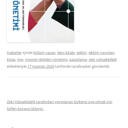
Haberler
içinde
bölüm yazarı
,
ders kitabı
,
editör
,
eğitim yayınları
,
kitap
,
miy
,
müşteri ilişkileri yönetimi
,
pazarlama
,
zeki yüksekbilgili
etiketleriyle
17 Haziran 2026
tarihinde
tarafınadan gönderildi.
Zeki Yüksekbilgili tarafından yayınlanan bültene üye olmak için
lütfen buraya tıklayın.