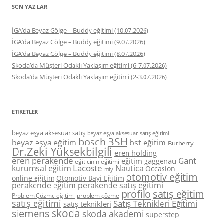
SON YAZILAR
İGA’da Beyaz Gölge – Buddy eğitimi (10.07.2026)
İGA’da Beyaz Gölge – Buddy eğitimi (9.07.2026)
İGA’da Beyaz Gölge – Buddy eğitimi (8.07.2026)
Skoda’da Müşteri Odaklı Yaklaşım eğitimi (6-7.07.2026)
Skoda’da Müşteri Odaklı Yaklaşım eğitimi (2-3.07.2026)
ETIKETLER
beyaz eşya aksesuar satış
beyaz eşya aksesuar satış eğitimi
BSH
bosch
beyaz eşya eğitim
bst eğitim
Burberry
Dr.Zeki Yüksekbilgili
eren holding
eren perakende
Gant
eğitim
gaggenau
eğiticinin eğitimi
Lacoste
kurumsal eğitim
Nautica
Occasion
miy
otomotiv eğitim
online eğitim
Otomotiv Bayi Eğitim
perakende eğitim
perakende satış eğitimi
profilo
satış eğitim
Problem Çözme eğitimi
problem çözme
satış eğitimi
Satış Teknikleri Eğitimi
satış teknikleri
skoda
siemens
skoda akademi
superstep